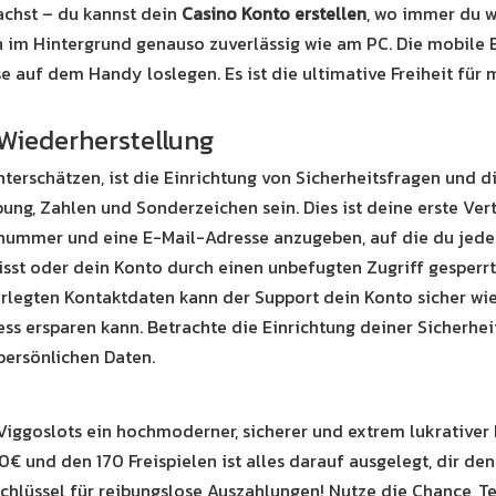
achst – du kannst dein
Casino Konto erstellen
, wo immer du wi
im Hintergrund genauso zuverlässig wie am PC. Die mobile Er
e auf dem Handy loslegen. Es ist die ultimative Freiheit für
 Wiederherstellung
nterschätzen, ist die Einrichtung von Sicherheitsfragen und d
ung, Zahlen und Sonderzeichen sein. Dies ist deine erste Ve
onnummer und eine E-Mail-Adresse anzugeben, auf die du jeder
isst oder dein Konto durch einen unbefugten Zugriff gesperrt
rlegten Kontaktdaten kann der Support dein Konto sicher wied
s ersparen kann. Betrachte die Einrichtung deiner Sicherheit
persönlichen Daten.
ggoslots ein hochmoderner, sicherer und extrem lukrativer P
0€ und den 170 Freispielen ist alles darauf ausgelegt, dir d
Schlüssel für reibungslose Auszahlungen! Nutze die Chance, 