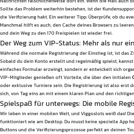
Nachrichten fälschlicherweise dort ein. Wenn die Mail auch dort 
Sollte das Problem weiterhin bestehen, ist der Kundensupport 
die Verifizierung hakt. Ein weiterer Tipp: Überprüfe, ob du 
Manchmal hilft es auch, den Cache deines Browsers zu leere
und dein Weg zu den 170 Freispielen ist wieder frei.
Der Weg zum VIP-Status: Mehr als nur ei
Während die normale Registrierung der Einstieg ist, ist das Zi
Sobald du dein Konto erstellt und regelmäßig spielst, kannst 
einfaches Formular erzwingt, sondern er entwickelt sich orga
VIP-Mitglieder genießen oft Vorteile, die über den initialen
oder exklusive Turniere sein. Die Registrierung ist also erst
sich, von Tag eins an mit einem klaren Plan und den richtige
Spielspaß für unterwegs: Die mobile Regi
Wir leben in einer mobilen Welt, und Viggoslots weiß das! Di
funktioniert wie am Desktop. Du musst keine spezielle App he
Buttons und die Verifizierungsprozesse perfekt an deinen To