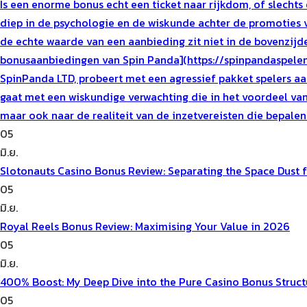
Is een enorme bonus echt een ticket naar rijkdom, of slecht
diep in de psychologie en de wiskunde achter de promoties 
de echte waarde van een aanbieding zit niet in de bovenzijd
bonusaanbiedingen van Spin Panda](https://spinpandaspelen.
SpinPanda LTD, probeert met een agressief pakket spelers aan
gaat met een wiskundige verwachting die in het voordeel van 
maar ook naar de realiteit van de inzetvereisten die bepale
05
มิ.ย.
Slotonauts Casino Bonus Review: Separating the Space Dust 
05
มิ.ย.
Royal Reels Bonus Review: Maximising Your Value in 2026
05
มิ.ย.
400% Boost: My Deep Dive into the Pure Casino Bonus Struct
05