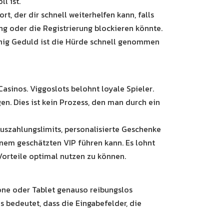
l ist.
t, der dir schnell weiterhelfen kann, falls
ung oder die Registrierung blockieren könnte.
enig Geduld ist die Hürde schnell genommen
Casinos. Viggoslots belohnt loyale Spieler.
en. Dies ist kein Prozess, den man durch ein
szahlungslimits, personalisierte Geschenke
einem geschätzten VIP führen kann. Es lohnt
 Vorteile optimal nutzen zu können.
hone oder Tablet genauso reibungslos
s bedeutet, dass die Eingabefelder, die