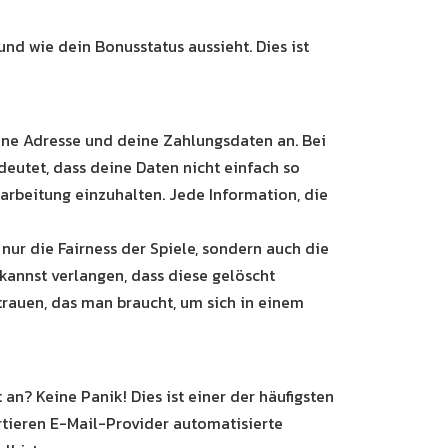
und wie dein Bonusstatus aussieht. Dies ist
ine Adresse und deine Zahlungsdaten an. Bei
eutet, dass deine Daten nicht einfach so
rarbeitung einzuhalten. Jede Information, die
nur die Fairness der Spiele, sondern auch die
 kannst verlangen, dass diese gelöscht
trauen, das man braucht, um sich in einem
 an? Keine Panik! Dies ist einer der häufigsten
rtieren E-Mail-Provider automatisierte