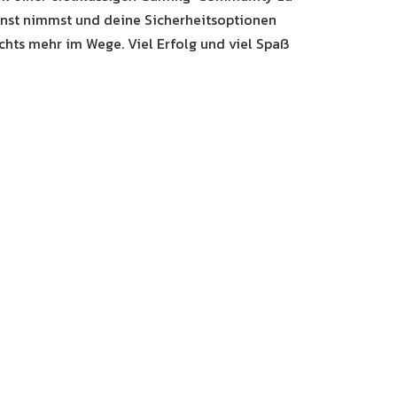
ernst nimmst und deine Sicherheitsoptionen
chts mehr im Wege. Viel Erfolg und viel Spaß