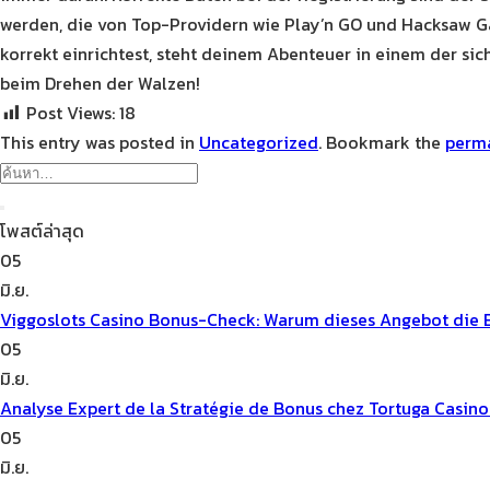
werden, die von Top-Providern wie Play’n GO und Hacksaw Ga
korrekt einrichtest, steht deinem Abenteuer in einem der si
beim Drehen der Walzen!
Post Views:
18
This entry was posted in
Uncategorized
. Bookmark the
perm
โพสต์ล่าสุด
05
มิ.ย.
Viggoslots Casino Bonus-Check: Warum dieses Angebot die B
05
มิ.ย.
Analyse Expert de la Stratégie de Bonus chez Tortuga Casino
05
มิ.ย.