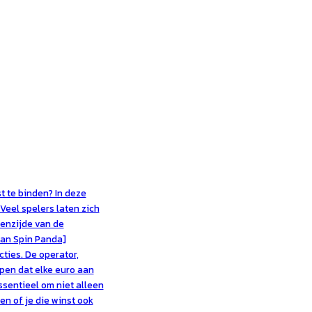
t te binden? In deze
Veel spelers laten zich
venzijde van de
van Spin Panda]
ties. De operator,
jpen dat elke euro aan
ssentieel om niet alleen
en of je die winst ook