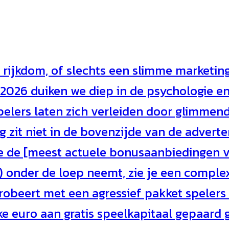
 rijkdom, of slechts een slimme marketin
 2026 duiken we diep in de psychologie e
elers laten zich verleiden door glimmend
zit niet in de bovenzijde van de adverten
je de [meest actuele bonusaanbiedingen 
 onder de loep neemt, zie je een comple
probeert met een agressief pakket spelers
lke euro aan gratis speelkapitaal gepaard