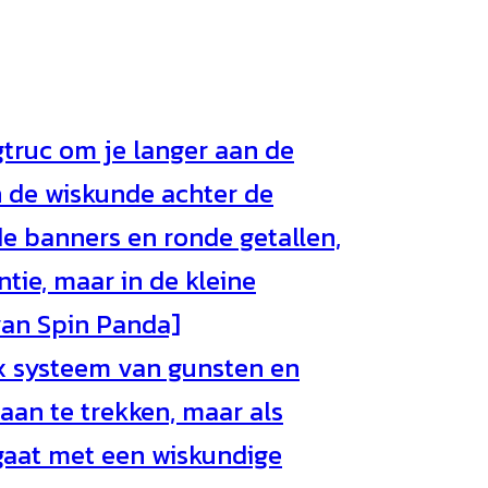
gtruc om je langer aan de
n de wiskunde achter de
e banners en ronde getallen,
tie, maar in de kleine
van Spin Panda]
x systeem van gunsten en
 aan te trekken, maar als
 gaat met een wiskundige