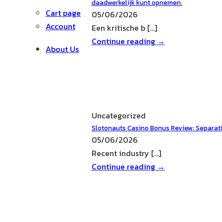
daadwerkelijk kunt opnemen.
Cart page
05/06/2026
Account
Een kritische b [...]
Continue reading
→
About Us
Uncategorized
Slotonauts Casino Bonus Review: Separati
05/06/2026
Recent industry [...]
Continue reading
→