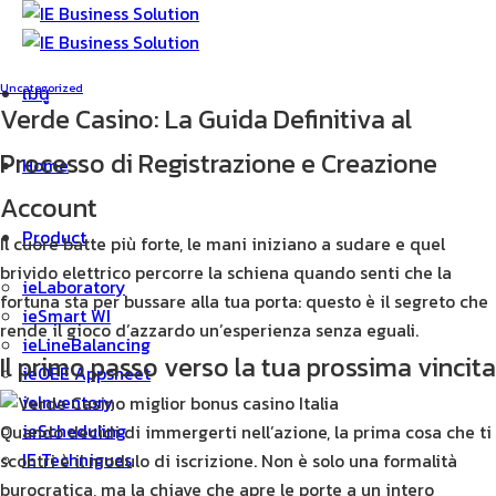
ข้าม
ไป
ยัง
Uncategorized
เมนู
เนื้อหา
Verde Casino: La Guida Definitiva al
Processo di Registrazione e Creazione
Home
Account
Product
Il cuore batte più forte, le mani iniziano a sudare e quel
brivido elettrico percorre la schiena quando senti che la
ieLaboratory
fortuna sta per bussare alla tua porta: questo è il segreto che
ieSmart WI
rende il gioco d’azzardo un’esperienza senza eguali.
ieLineBalancing
Il primo passo verso la tua prossima vincita
ieOEE Appsheet
ieInventory
ieScheduling
Quando decidi di immergerti nell’azione, la prima cosa che ti
IE Technigues
scontri è il modulo di iscrizione. Non è solo una formalità
burocratica, ma la chiave che apre le porte a un intero