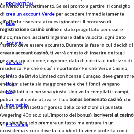
PROMOTION
universo di divertimento. Se sei pronto a partire, ti consiglio
di
crea un account Verde
per accedere immediatamente
all’offerta riservata ai nuovi giocatori. Il processo di
Blog
registrazione casinò online
è stato progettato per essere
fluido, ma non lasciarti ingannare dalla velocità: ogni dato
Activity
inserito deve essere accurato. Durante la fase in cui decidi di
creare account casinò
, ti verrà chiesto di inserire dettagli
personali quali nome, cognome, data di nascita e indirizzo di
Service
residenza. Perché è così importante? Perché Verde Casino,
MA
operato da Brivio Limited con licenza Curaçao, deve garantire
Help
che ogni utente sia maggiorenne e che i fondi vengano
FAQ
accreditati a la persona giusta. Una volta compilati i campi,
potrai finalmente attivare il tuo
bonus benvenuto casinò
, che
Internship
richiede un rispetto rigoroso delle condizioni di puntata
(wagering 40x solo sull’importo del bonus).
Iscriversi al casinò
non significa solo premere un tasto, ma entrare in un
E-Leaning
ecosistema sicuro dove la tua identità viene protetta con i