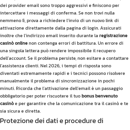
dei provider email sono troppo aggressivi e finiscono per
intercettare i messaggi di conferma. Se non trovi nulla
nemmeno lì, prova a richiedere l’invio di un nuovo link di
attivazione direttamente dalla pagina di login. Assicurati
inoltre che l’indirizzo email inserito durante la
registrazione
casinò online
non contenga errori di battitura. Un errore di
una singola lettera può rendere impossibile il recupero
dell’account. Se il problema persiste, non esitare a contattare
l’assistenza clienti. Nel 2026, i tempi di risposta sono
diventati estremamente rapidi e i tecnici possono risolvere
manualmente il problema di sincronizzazione in pochi
minuti. Ricorda che l’attivazione dell’email è un passaggio
obbligatorio per poter riscuotere il tuo
bonus benvenuto
casinò
e per garantire che la comunicazione tra il casinò e te
sia sicura e diretta.
Protezione dei dati e procedure di