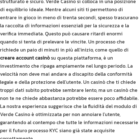
strutturato e sicuro. Verde Casino si colloca in una posizione
di equilibrio ideale. Mentre alcuni siti ti permettono di
entrare in gioco in meno di trenta secondi, spesso trascurano
la raccolta di informazioni essenziali per la sicurezza e la
verifica immediata. Questo può causare ritardi enormi
quando si tenta di prelevare le vincite. Un processo che
richiede un paio di minuti in più all’inizio, come quello di
creare account casinò
su questa piattaforma, è un
investimento che ripaga ampiamente nel lungo periodo. La
velocità non deve mai andare a discapito della conformità
legale e della protezione dell’utente. Un casinò che ti chiede
troppi dati subito potrebbe sembrare lento, ma un casinò che
non te ne chiede abbastanza potrebbe essere poco affidabile.
La nostra esperienza suggerisce che la fluidità del modulo di
Verde Casino è ottimizzata per non annoiare l’utente,
garantendo al contempo che tutte le informazioni necessarie
per il futuro processo KYC siano già state acquisite
correttamente.