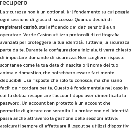
recupero
La sicurezza non è un optional, è il fondamento su cui poggia
ogni sessione di gioco di successo. Quando decidi di
registrarsi casinò
, stai affidando dei dati sensibili a un
operatore. Verde Casino utilizza protocolli di crittografia
avanzati per proteggere la tua identità. Tuttavia, la sicurezza
parte da te. Durante la configurazione iniziale, ti verrà chiesto
di impostare domande di sicurezza. Non scegliere risposte
scontanee come la tua data di nascita o il nome del tuo
animale domestico, che potrebbero essere facilmente
deducibili. Usa risposte che solo tu conosca, ma che siano
facili da ricordare per te. Questo è fondamentale nel caso in
cui tu debba recuperare l’account dopo aver dimenticato la
password. Un account ben protetto è un account che
permette di giocare con serenità. La protezione dell’identità
passa anche attraverso la gestione delle sessioni attive:
assicurati sempre di effettuare il logout se utilizzi dispositivi