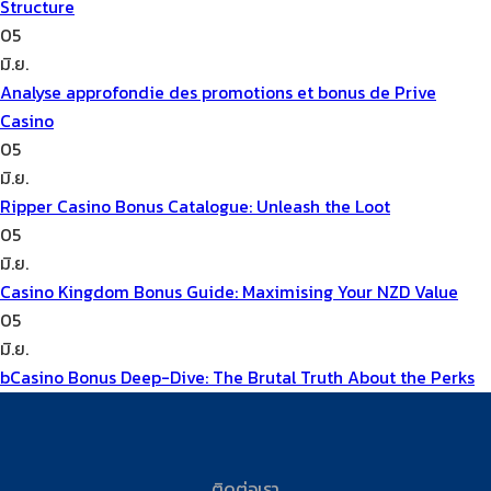
Structure
05
มิ.ย.
Analyse approfondie des promotions et bonus de Prive
Casino
05
มิ.ย.
Ripper Casino Bonus Catalogue: Unleash the Loot
05
มิ.ย.
Casino Kingdom Bonus Guide: Maximising Your NZD Value
05
มิ.ย.
bCasino Bonus Deep-Dive: The Brutal Truth About the Perks
ติดต่อเรา