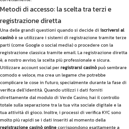
Metodi di accesso: la scelta tra terzi e
registrazione diretta
Una delle grandi questioni quando si decide di
iscriversi al
casinò
è se utilizzare i sistemi di registrazione tramite terze
parti (come Google o social media) o procedere con la
registrazione classica tramite email. La registrazione diretta
è, a nostro avviso, la scelta più professionale e sicura.
Utilizzare account social per
registrarsi casinò
può sembrare
comodo e veloce, ma crea un legame che potrebbe
complicare le cose in futuro, specialmente durante la fase di
verifica dell’identità. Quando utilizzi i dati forniti
direttamente dal modulo di Verde Casino, hai il controllo
totale sulla separazione tra la tua vita sociale digitale e la
tua attività di gioco. Inoltre, i processi di verifica KYC sono
molto più rapidi se i dati inseriti al momento della
registrazione casinò online
corrispondono esattamente a