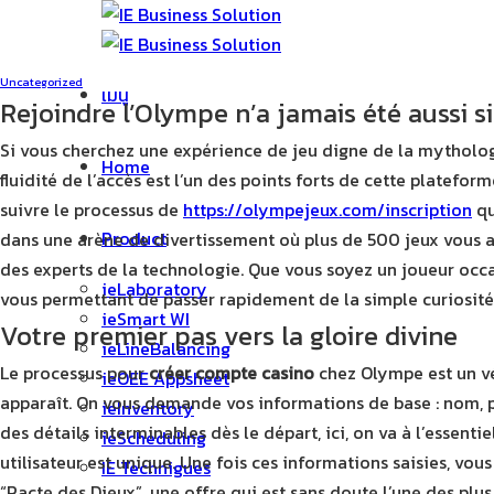
ข้าม
ไป
ยัง
Uncategorized
เมนู
เนื้อหา
Rejoindre l’Olympe n’a jamais été aussi 
Si vous cherchez une expérience de jeu digne de la mytholog
Home
fluidité de l’accès est l’un des points forts de cette platefo
suivre le processus de
https://olympejeux.com/inscription
qu
Product
dans une arène de divertissement où plus de 500 jeux vous att
des experts de la technologie. Que vous soyez un joueur occ
ieLaboratory
vous permettant de passer rapidement de la simple curiosité 
ieSmart WI
Votre premier pas vers la gloire divine
ieLineBalancing
Le processus pour
créer compte casino
chez Olympe est un vér
ieOEE Appsheet
apparaît. On vous demande vos informations de base : nom, 
ieInventory
des détails interminables dès le départ, ici, on va à l’essenti
ieScheduling
utilisateur est unique. Une fois ces informations saisies, vo
IE Technigues
“Pacte des Dieux”, une offre qui est sans doute l’une des plu