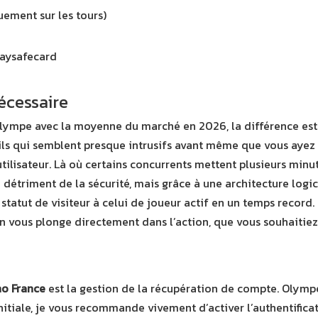
ement sur les tours)
 Paysafecard
écessaire
lympe avec la moyenne du marché en 2026, la différence est 
ils qui semblent presque intrusifs avant même que vous ayez 
ilisateur. Là où certains concurrents mettent plusieurs minutes
u détriment de la sécurité, mais grâce à une architecture logici
atut de visiteur à celui de joueur actif en un temps record. 
on vous plonge directement dans l’action, que vous souhaitiez
ino France
est la gestion de la récupération de compte. Olympe
initiale, je vous recommande vivement d’activer l’authentificat