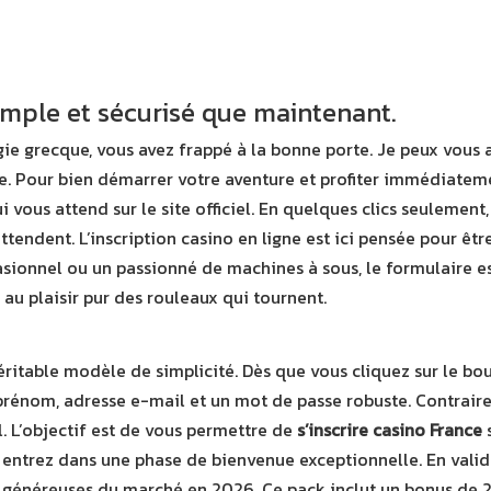
simple et sécurisé que maintenant.
ie grecque, vous avez frappé à la bonne porte. Je peux vous 
rme. Pour bien démarrer votre aventure et profiter immédiateme
i vous attend sur le site officiel. En quelques clics seulemen
endent. L’inscription casino en ligne est ici pensée pour êtr
asionnel ou un passionné de machines à sous, le formulaire e
au plaisir pur des rouleaux qui tournent.
itable modèle de simplicité. Dès que vous cliquez sur le bout
prénom, adresse e-mail et un mot de passe robuste. Contrai
el. L’objectif est de vous permettre de
s’inscrire casino France
s
us entrez dans une phase de bienvenue exceptionnelle. En valid
s généreuses du marché en 2026. Ce pack inclut un bonus de 20