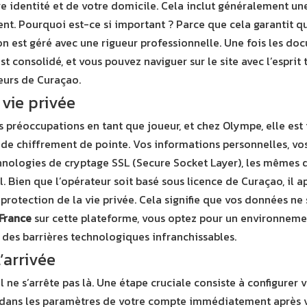
e identité et de votre domicile. Cela inclut généralement un
écent. Pourquoi est-ce si important ? Parce que cela garantit q
ion est géré avec une rigueur professionnelle. Une fois les do
t consolidé, et vous pouvez naviguer sur le site avec l’esprit
eurs de Curaçao.
 vie privée
réoccupations en tant que joueur, et chez Olympe, elle est tr
es de chiffrement de pointe. Vos informations personnelles, 
hnologies de cryptage SSL (Secure Socket Layer), les mêmes que
al. Bien que l’opérateur soit basé sous licence de Curaçao, i
 protection de la vie privée. Cela signifie que vos données ne
 France
sur cette plateforme, vous optez pour un environneme
 des barrières technologiques infranchissables.
’arrivée
ail ne s’arrête pas là. Une étape cruciale consiste à configurer
e dans les paramètres de votre compte immédiatement après 