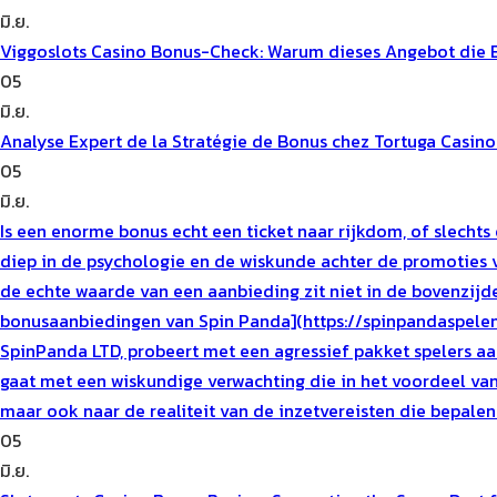
มิ.ย.
Viggoslots Casino Bonus-Check: Warum dieses Angebot die B
05
มิ.ย.
Analyse Expert de la Stratégie de Bonus chez Tortuga Casino
05
มิ.ย.
Is een enorme bonus echt een ticket naar rijkdom, of slecht
diep in de psychologie en de wiskunde achter de promoties 
de echte waarde van een aanbieding zit niet in de bovenzijd
bonusaanbiedingen van Spin Panda](https://spinpandaspelen.
SpinPanda LTD, probeert met een agressief pakket spelers aan
gaat met een wiskundige verwachting die in het voordeel van 
maar ook naar de realiteit van de inzetvereisten die bepale
05
มิ.ย.