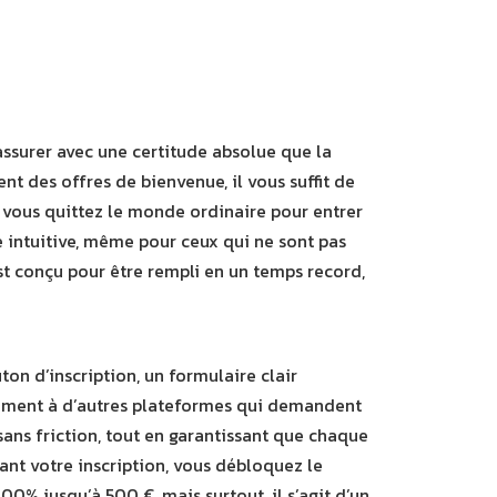
assurer avec une certitude absolue que la
nt des offres de bienvenue, il vous suffit de
t, vous quittez le monde ordinaire pour entrer
e intuitive, même pour ceux qui ne sont pas
st conçu pour être rempli en un temps record,
on d’inscription, un formulaire clair
rement à d’autres plateformes qui demandent
ans friction, tout en garantissant que chaque
ant votre inscription, vous débloquez le
0% jusqu’à 500 €, mais surtout, il s’agit d’un