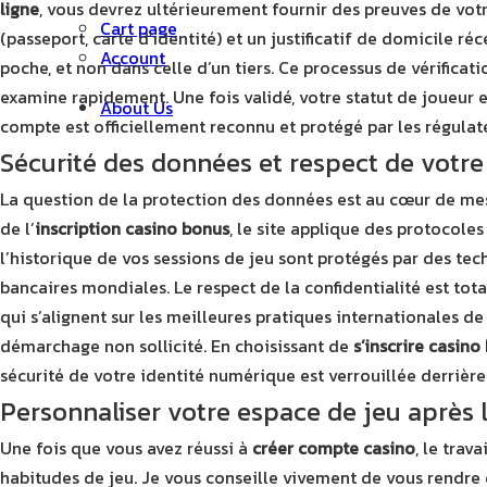
ligne
, vous devrez ultérieurement fournir des preuves de votr
Cart page
(passeport, carte d’identité) et un justificatif de domicile r
Account
poche, et non dans celle d’un tiers. Ce processus de vérificat
examine rapidement. Une fois validé, votre statut de joueur es
About Us
compte est officiellement reconnu et protégé par les régulat
Sécurité des données et respect de votre
La question de la protection des données est au cœur de mes p
de l’
inscription casino bonus
, le site applique des protocol
l’historique de vos sessions de jeu sont protégés par des tec
bancaires mondiales. Le respect de la confidentialité est tot
qui s’alignent sur les meilleures pratiques internationales de
démarchage non sollicité. En choisissant de
s’inscrire casino
sécurité de votre identité numérique est verrouillée derrière
Personnaliser votre espace de jeu après l
Une fois que vous avez réussi à
créer compte casino
, le trav
habitudes de jeu. Je vous conseille vivement de vous rendr