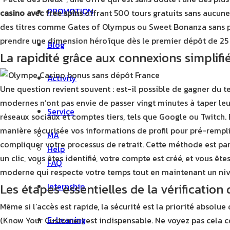
PROMOTION
casino avec free spins
offrant 500 tours gratuits sans aucune
des titres comme Gates of Olympus ou Sweet Bonanza sans pr
prendre une dimension héroïque dès le premier dépôt de 2
Blog
La rapidité grâce aux connexions simplifi
Activity
Une question revient souvent : est-il possible de gagner du te
modernes n’ont pas envie de passer vingt minutes à taper leu
Service
réseaux sociaux et comptes tiers, tels que Google ou Twitch.
manière sécurisée vos informations de profil pour pré-remplir
MA
compliquer votre processus de retrait. Cette méthode est pa
Help
un clic, vous êtes identifié, votre compte est créé, et vous
FAQ
moderne qui respecte votre temps tout en maintenant un nive
Les étapes essentielles de la vérification 
Internship
Même si l’accès est rapide, la sécurité est la priorité absolu
E-Leaning
(Know Your Customer) est indispensable. Ne voyez pas cela 