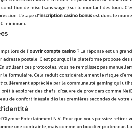
 condition de mise (sans wager) sur le montant des tours. C’e
ession. L’étape d’
inscription casino bonus
est donc le momen
5 € minimum.
ées
mps lors de l’
ouvrir compte casino
? La réponse est un grand
r adresse postale. C’est pourquoi la plateforme propose des 
 En utilisant ces protocoles, vous ne remplissez pas manuell
 le formulaire. Cela réduit considérablement le risque d’erre
rticulièrement appréciée par la communauté gaming qui utilis
 êtes prêt à explorer des chefs-d’œuvre de providers comme Ne
au de confort inégalé dès les premières secondes de votre v
d’identité
e d’Olympe Entertainment N.V. Pour que vous puissiez retirer v
comme une contrainte, mais comme un bouclier protecteur. Lo