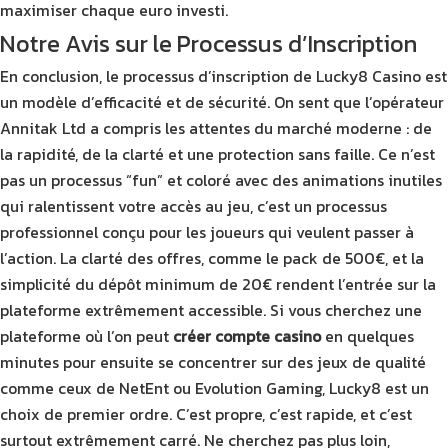
maximiser chaque euro investi.
Notre Avis sur le Processus d’Inscription
En conclusion, le processus d’inscription de Lucky8 Casino est
un modèle d’efficacité et de sécurité. On sent que l’opérateur
Annitak Ltd a compris les attentes du marché moderne : de
la rapidité, de la clarté et une protection sans faille. Ce n’est
pas un processus “fun” et coloré avec des animations inutiles
qui ralentissent votre accès au jeu, c’est un processus
professionnel conçu pour les joueurs qui veulent passer à
l’action. La clarté des offres, comme le pack de 500€, et la
simplicité du dépôt minimum de 20€ rendent l’entrée sur la
plateforme extrêmement accessible. Si vous cherchez une
plateforme où l’on peut
créer compte casino
en quelques
minutes pour ensuite se concentrer sur des jeux de qualité
comme ceux de NetEnt ou Evolution Gaming, Lucky8 est un
choix de premier ordre. C’est propre, c’est rapide, et c’est
surtout extrêmement carré. Ne cherchez pas plus loin,