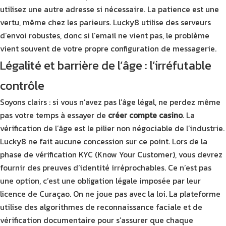
utilisez une autre adresse si nécessaire. La patience est une
vertu, même chez les parieurs. Lucky8 utilise des serveurs
d’envoi robustes, donc si l’email ne vient pas, le problème
vient souvent de votre propre configuration de messagerie.
Légalité et barrière de l’âge : l’irréfutable
contrôle
Soyons clairs : si vous n’avez pas l’âge légal, ne perdez même
pas votre temps à essayer de
créer compte casino
. La
vérification de l’âge est le pilier non négociable de l’industrie.
Lucky8 ne fait aucune concession sur ce point. Lors de la
phase de vérification KYC (Know Your Customer), vous devrez
fournir des preuves d’identité irréprochables. Ce n’est pas
une option, c’est une obligation légale imposée par leur
licence de Curaçao. On ne joue pas avec la loi. La plateforme
utilise des algorithmes de reconnaissance faciale et de
vérification documentaire pour s’assurer que chaque