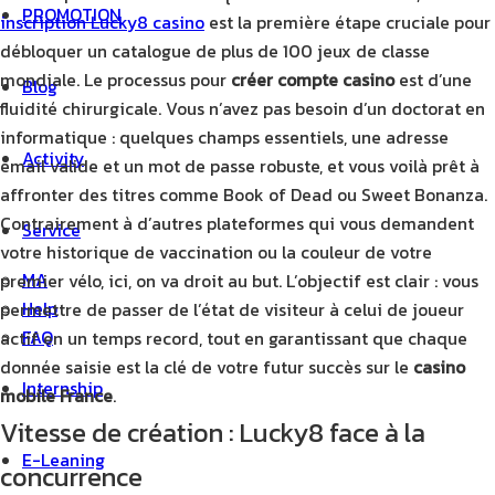
PROMOTION
inscription Lucky8 casino
est la première étape cruciale pour
débloquer un catalogue de plus de 100 jeux de classe
mondiale. Le processus pour
créer compte casino
est d’une
Blog
fluidité chirurgicale. Vous n’avez pas besoin d’un doctorat en
informatique : quelques champs essentiels, une adresse
Activity
email valide et un mot de passe robuste, et vous voilà prêt à
affronter des titres comme Book of Dead ou Sweet Bonanza.
Contrairement à d’autres plateformes qui vous demandent
Service
votre historique de vaccination ou la couleur de votre
MA
premier vélo, ici, on va droit au but. L’objectif est clair : vous
Help
permettre de passer de l’état de visiteur à celui de joueur
FAQ
actif en un temps record, tout en garantissant que chaque
donnée saisie est la clé de votre futur succès sur le
casino
Internship
mobile France
.
Vitesse de création : Lucky8 face à la
E-Leaning
concurrence