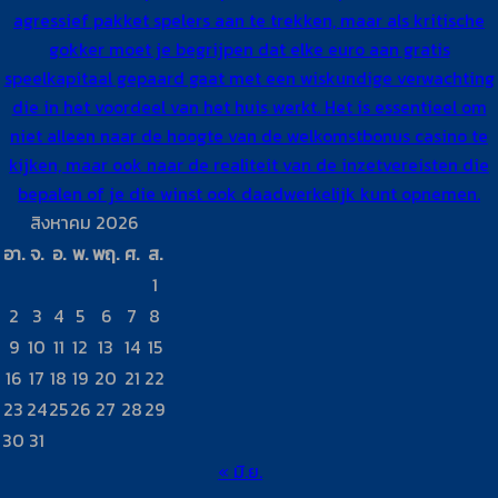
agressief pakket spelers aan te trekken, maar als kritische
gokker moet je begrijpen dat elke euro aan gratis
speelkapitaal gepaard gaat met een wiskundige verwachting
die in het voordeel van het huis werkt. Het is essentieel om
niet alleen naar de hoogte van de welkomstbonus casino te
kijken, maar ook naar de realiteit van de inzetvereisten die
bepalen of je die winst ook daadwerkelijk kunt opnemen.
สิงหาคม 2026
อา.
จ.
อ.
พ.
พฤ.
ศ.
ส.
1
2
3
4
5
6
7
8
9
10
11
12
13
14
15
16
17
18
19
20
21
22
23
24
25
26
27
28
29
30
31
« มิ.ย.