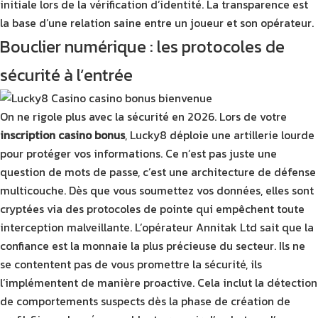
initiale lors de la vérification d’identité. La transparence est
la base d’une relation saine entre un joueur et son opérateur.
Bouclier numérique : les protocoles de
sécurité à l’entrée
On ne rigole plus avec la sécurité en 2026. Lors de votre
inscription casino bonus
, Lucky8 déploie une artillerie lourde
pour protéger vos informations. Ce n’est pas juste une
question de mots de passe, c’est une architecture de défense
multicouche. Dès que vous soumettez vos données, elles sont
cryptées via des protocoles de pointe qui empêchent toute
interception malveillante. L’opérateur Annitak Ltd sait que la
confiance est la monnaie la plus précieuse du secteur. Ils ne
se contentent pas de vous promettre la sécurité, ils
l’implémentent de manière proactive. Cela inclut la détection
de comportements suspects dès la phase de création de