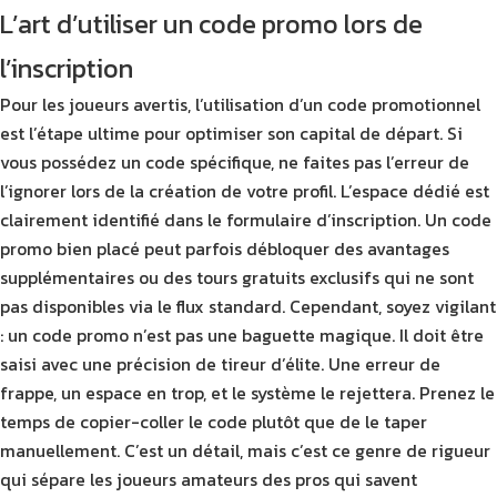
L’art d’utiliser un code promo lors de
l’inscription
Pour les joueurs avertis, l’utilisation d’un code promotionnel
est l’étape ultime pour optimiser son capital de départ. Si
vous possédez un code spécifique, ne faites pas l’erreur de
l’ignorer lors de la création de votre profil. L’espace dédié est
clairement identifié dans le formulaire d’inscription. Un code
promo bien placé peut parfois débloquer des avantages
supplémentaires ou des tours gratuits exclusifs qui ne sont
pas disponibles via le flux standard. Cependant, soyez vigilant
: un code promo n’est pas une baguette magique. Il doit être
saisi avec une précision de tireur d’élite. Une erreur de
frappe, un espace en trop, et le système le rejettera. Prenez le
temps de copier-coller le code plutôt que de le taper
manuellement. C’est un détail, mais c’est ce genre de rigueur
qui sépare les joueurs amateurs des pros qui savent