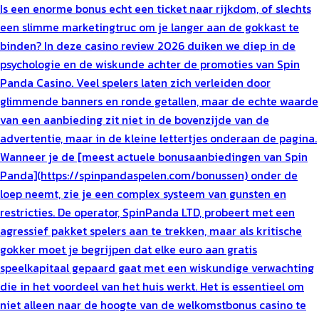
Is een enorme bonus echt een ticket naar rijkdom, of slechts
een slimme marketingtruc om je langer aan de gokkast te
binden? In deze casino review 2026 duiken we diep in de
psychologie en de wiskunde achter de promoties van Spin
Panda Casino. Veel spelers laten zich verleiden door
glimmende banners en ronde getallen, maar de echte waarde
van een aanbieding zit niet in de bovenzijde van de
advertentie, maar in de kleine lettertjes onderaan de pagina.
Wanneer je de [meest actuele bonusaanbiedingen van Spin
Panda](https://spinpandaspelen.com/bonussen) onder de
loep neemt, zie je een complex systeem van gunsten en
restricties. De operator, SpinPanda LTD, probeert met een
agressief pakket spelers aan te trekken, maar als kritische
gokker moet je begrijpen dat elke euro aan gratis
speelkapitaal gepaard gaat met een wiskundige verwachting
die in het voordeel van het huis werkt. Het is essentieel om
niet alleen naar de hoogte van de welkomstbonus casino te