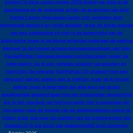
binden? In deze casino review 2026 duiken we diep in de
psychologie en de wiskunde achter de promoties van Spin
Panda Casino. Veel spelers laten zich verleiden door
glimmende banners en ronde getallen, maar de echte waarde
van een aanbieding zit niet in de bovenzijde van de
advertentie, maar in de kleine lettertjes onderaan de pagina.
Wanneer je de [meest actuele bonusaanbiedingen van Spin
Panda](https://spinpandaspelen.com/bonussen) onder de
loep neemt, zie je een complex systeem van gunsten en
restricties. De operator, SpinPanda LTD, probeert met een
agressief pakket spelers aan te trekken, maar als kritische
gokker moet je begrijpen dat elke euro aan gratis
speelkapitaal gepaard gaat met een wiskundige verwachting
die in het voordeel van het huis werkt. Het is essentieel om
niet alleen naar de hoogte van de welkomstbonus casino te
kijken, maar ook naar de realiteit van de inzetvereisten die
bepalen of je die winst ook daadwerkelijk kunt opnemen.