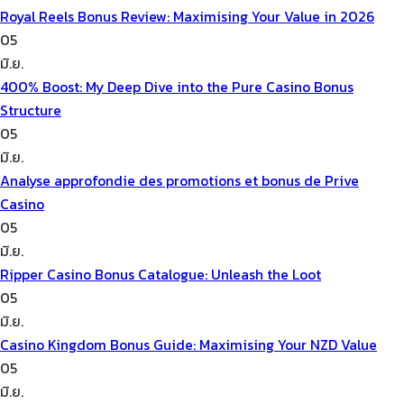
Royal Reels Bonus Review: Maximising Your Value in 2026
05
มิ.ย.
400% Boost: My Deep Dive into the Pure Casino Bonus
Structure
05
มิ.ย.
Analyse approfondie des promotions et bonus de Prive
Casino
05
มิ.ย.
Ripper Casino Bonus Catalogue: Unleash the Loot
05
มิ.ย.
Casino Kingdom Bonus Guide: Maximising Your NZD Value
05
มิ.ย.