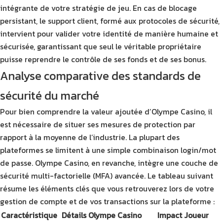
intégrante de votre stratégie de jeu. En cas de blocage
persistant, le support client, formé aux protocoles de sécurité,
intervient pour valider votre identité de manière humaine et
sécurisée, garantissant que seul le véritable propriétaire
puisse reprendre le contrôle de ses fonds et de ses bonus.
Analyse comparative des standards de
sécurité du marché
Pour bien comprendre la valeur ajoutée d’Olympe Casino, il
est nécessaire de situer ses mesures de protection par
rapport à la moyenne de l’industrie. La plupart des
plateformes se limitent à une simple combinaison login/mot
de passe. Olympe Casino, en revanche, intègre une couche de
sécurité multi-factorielle (MFA) avancée. Le tableau suivant
résume les éléments clés que vous retrouverez lors de votre
gestion de compte et de vos transactions sur la plateforme :
Caractéristique
Détails Olympe Casino
Impact Joueur