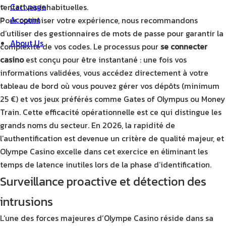
Cart page
tentatives inhabituelles.
Account
Pour optimiser votre expérience, nous recommandons
d’utiliser des gestionnaires de mots de passe pour garantir la
About Us
complexité de vos codes. Le processus pour
se connecter
casino
est conçu pour être instantané : une fois vos
informations validées, vous accédez directement à votre
tableau de bord où vous pouvez gérer vos dépôts (minimum
25 €) et vos jeux préférés comme Gates of Olympus ou Money
Train. Cette efficacité opérationnelle est ce qui distingue les
grands noms du secteur. En 2026, la rapidité de
l’authentification est devenue un critère de qualité majeur, et
Olympe Casino excelle dans cet exercice en éliminant les
temps de latence inutiles lors de la phase d’identification.
Surveillance proactive et détection des
intrusions
L’une des forces majeures d’Olympe Casino réside dans sa