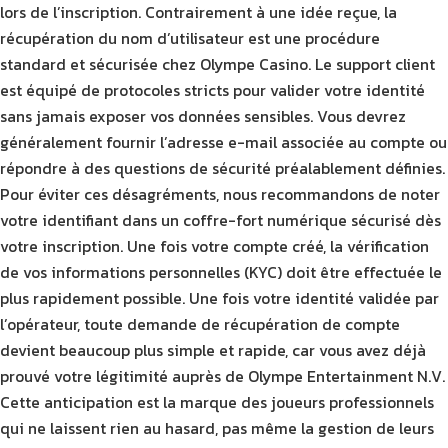
lors de l’inscription. Contrairement à une idée reçue, la
récupération du nom d’utilisateur est une procédure
standard et sécurisée chez Olympe Casino. Le support client
est équipé de protocoles stricts pour valider votre identité
sans jamais exposer vos données sensibles. Vous devrez
généralement fournir l’adresse e-mail associée au compte ou
répondre à des questions de sécurité préalablement définies.
Pour éviter ces désagréments, nous recommandons de noter
votre identifiant dans un coffre-fort numérique sécurisé dès
votre inscription. Une fois votre compte créé, la vérification
de vos informations personnelles (KYC) doit être effectuée le
plus rapidement possible. Une fois votre identité validée par
l’opérateur, toute demande de récupération de compte
devient beaucoup plus simple et rapide, car vous avez déjà
prouvé votre légitimité auprès de Olympe Entertainment N.V.
Cette anticipation est la marque des joueurs professionnels
qui ne laissent rien au hasard, pas même la gestion de leurs