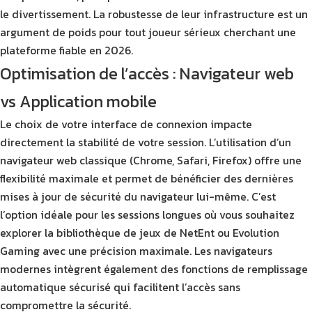
le divertissement. La robustesse de leur infrastructure est un
argument de poids pour tout joueur sérieux cherchant une
plateforme fiable en 2026.
Optimisation de l’accès : Navigateur web
vs Application mobile
Le choix de votre interface de connexion impacte
directement la stabilité de votre session. L’utilisation d’un
navigateur web classique (Chrome, Safari, Firefox) offre une
flexibilité maximale et permet de bénéficier des dernières
mises à jour de sécurité du navigateur lui-même. C’est
l’option idéale pour les sessions longues où vous souhaitez
explorer la bibliothèque de jeux de NetEnt ou Evolution
Gaming avec une précision maximale. Les navigateurs
modernes intègrent également des fonctions de remplissage
automatique sécurisé qui facilitent l’accès sans
compromettre la sécurité.