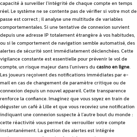
capacité à surveiller l’intégrité de chaque compte en temps
réel. Le système ne se contente pas de vérifier si votre mot de
passe est correct ; il analyse une multitude de variables
comportementales. Si une tentative de connexion survient
depuis une adresse IP totalement étrangère à vos habitudes,
ou si le comportement de navigation semble automatisé, des
alertes de sécurité sont immédiatement déclenchées. Cette
vigilance constante est essentielle pour prévenir le vol de
compte, un risque majeur dans l’univers du
casino en ligne
.
Les joueurs reçoivent des notifications immédiates par e-
mail en cas de changement de paramètre critique ou de
connexion depuis un nouvel appareil. Cette transparence
renforce la confiance. Imaginez que vous soyez en train de
déguster un café à Lille et que vous receviez une notification
indiquant une connexion suspecte à l’autre bout du monde :
cette réactivité vous permet de verrouiller votre compte
instantanément. La gestion des alertes est intégrée