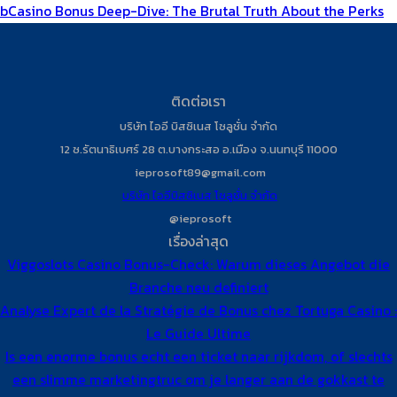
bCasino Bonus Deep-Dive: The Brutal Truth About the Perks
ติดต่อเรา
บริษัท ไออี บิสซิเนส โซลูชั่น จำกัด
12 ซ.รัตนาธิเบศร์ 28 ต.บางกระสอ อ.เมือง จ.นนทบุรี 11000
ieprosoft89@gmail.com
บริษัท ไออีบิสซิเนส โซลูชั่น จำกัด
@ieprosoft
เรื่องล่าสุด
Viggoslots Casino Bonus-Check: Warum dieses Angebot die
Branche neu definiert
Analyse Expert de la Stratégie de Bonus chez Tortuga Casino :
Le Guide Ultime
Is een enorme bonus echt een ticket naar rijkdom, of slechts
een slimme marketingtruc om je langer aan de gokkast te