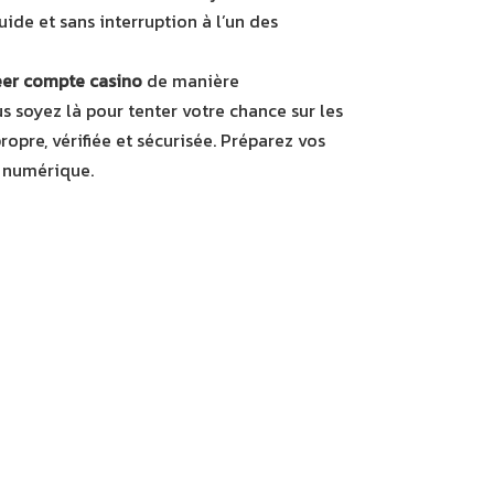
ide et sans interruption à l’un des
éer compte casino
de manière
s soyez là pour tenter votre chance sur les
opre, vérifiée et sécurisée. Préparez vos
n numérique.