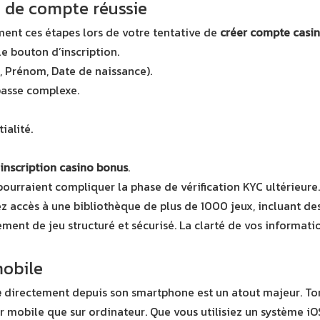
 de compte réussie
ment ces étapes lors de votre tentative de
créer compte casi
le bouton d’inscription.
, Prénom, Date de naissance).
passe complexe.
ialité.
inscription casino bonus
.
 pourraient compliquer la phase de vérification KYC ultérieure
rez accès à une bibliothèque de plus de 1000 jeux, incluant 
ent de jeu structuré et sécurisé. La clarté de vos information
mobile
e
directement depuis son smartphone est un atout majeur. Tor
r mobile que sur ordinateur. Que vous utilisiez un système iO