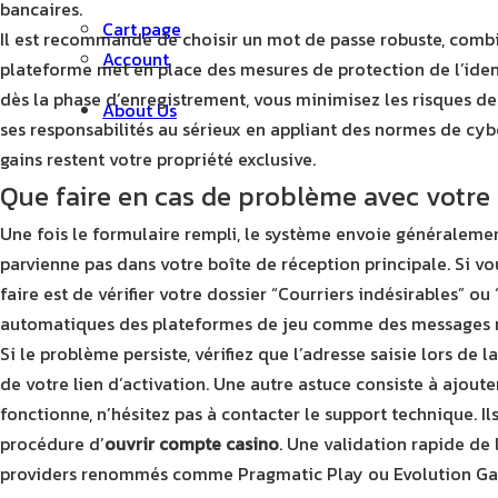
bancaires.
Cart page
Il est recommandé de choisir un mot de passe robuste, combina
Account
plateforme met en place des mesures de protection de l’ident
dès la phase d’enregistrement, vous minimisez les risques de 
About Us
ses responsabilités au sérieux en appliant des normes de cy
gains restent votre propriété exclusive.
Que faire en cas de problème avec votre 
Une fois le formulaire rempli, le système envoie généralement
parvienne pas dans votre boîte de réception principale. Si vo
faire est de vérifier votre dossier “Courriers indésirables” 
automatiques des plateformes de jeu comme des messages no
Si le problème persiste, vérifiez que l’adresse saisie lors d
de votre lien d’activation. Une autre astuce consiste à ajouter
fonctionne, n’hésitez pas à contacter le support technique. Ils
procédure d’
ouvrir compte casino
. Une validation rapide de
providers renommés comme Pragmatic Play ou Evolution Ga