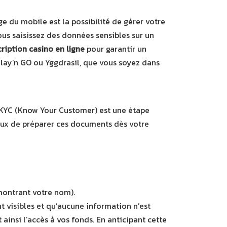
e du mobile est la possibilité de gérer votre
vous saisissez des données sensibles sur un
cription casino en ligne
pour garantir un
Play’n GO ou Yggdrasil, que vous soyez dans
n KYC (Know Your Customer) est une étape
cieux de préparer ces documents dès votre
montrant votre nom).
 visibles et qu’aucune information n’est
ainsi l’accès à vos fonds. En anticipant cette