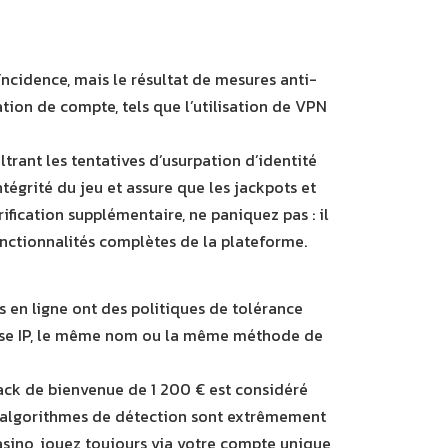
ncidence, mais le résultat de mesures anti-
tion de compte, tels que l’utilisation de VPN
trant les tentatives d’usurpation d’identité
ntégrité du jeu et assure que les jackpots et
ification supplémentaire, ne paniquez pas : il
fonctionnalités complètes de la plateforme.
 en ligne ont des politiques de tolérance
resse IP, le même nom ou la même méthode de
pack de bienvenue de 1 200 € est considéré
s algorithmes de détection sont extrêmement
sino, jouez toujours via votre compte unique