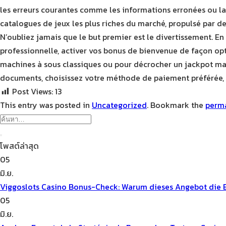
les erreurs courantes comme les informations erronées ou la 
catalogues de jeux les plus riches du marché, propulsé par 
N’oubliez jamais que le but premier est le divertissement. En
professionnelle, activer vos bonus de bienvenue de façon opt
machines à sous classiques ou pour décrocher un jackpot massi
documents, choisissez votre méthode de paiement préférée, et
Post Views:
13
This entry was posted in
Uncategorized
. Bookmark the
perm
โพสต์ล่าสุด
05
มิ.ย.
Viggoslots Casino Bonus-Check: Warum dieses Angebot die B
05
มิ.ย.