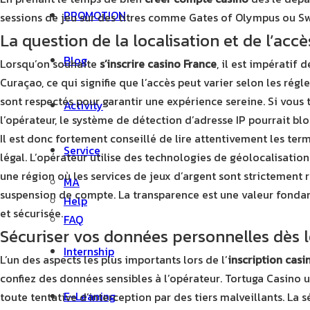
PROMOTION
sessions de jeu sur des titres comme Gates of Olympus ou S
La question de la localisation et de l’ac
Blog
Lorsqu’on souhaite
s’inscrire casino France
, il est impératif
Curaçao, ce qui signifie que l’accès peut varier selon les rég
sont respectés pour garantir une expérience sereine. Si vou
Activity
l’opérateur, le système de détection d’adresse IP pourrait
Il est donc fortement conseillé de lire attentivement les te
Service
légal. L’opérateur utilise des technologies de géolocalisation
une région où les services de jeux d’argent sont strictement 
MA
suspension de compte. La transparence est une valeur fonda
Help
et sécurisée.
FAQ
Sécuriser vos données personnelles dès 
Internship
L’un des aspects les plus importants lors de l’
inscription cas
confiez des données sensibles à l’opérateur. Tortuga Casino 
E-Leaning
toute tentative d’interception par des tiers malveillants. L