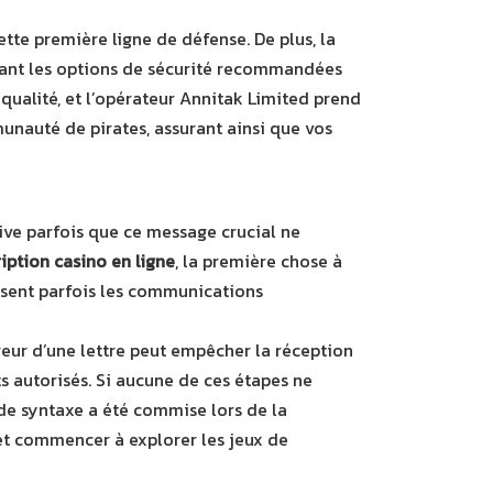
tte première ligne de défense. De plus, la
ivant les options de sécurité recommandées
qualité, et l’opérateur Annitak Limited prend
unauté de pirates, assurant ainsi que vos
rive parfois que ce message crucial ne
ription casino en ligne
, la première chose à
assent parfois les communications
rreur d’une lettre peut empêcher la réception
ts autorisés. Si aucune de ces étapes ne
r de syntaxe a été commise lors de la
 et commencer à explorer les jeux de