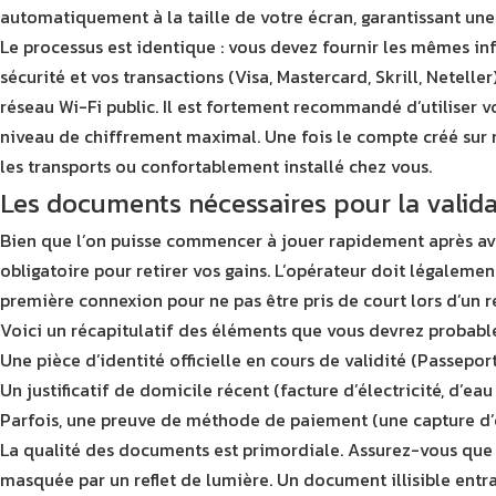
automatiquement à la taille de votre écran, garantissant une l
Le processus est identique : vous devez fournir les mêmes inf
sécurité et vos transactions (Visa, Mastercard, Skrill, Netell
réseau Wi-Fi public. Il est fortement recommandé d’utiliser
niveau de chiffrement maximal. Une fois le compte créé sur m
les transports ou confortablement installé chez vous.
Les documents nécessaires pour la validat
Bien que l’on puisse commencer à jouer rapidement après av
obligatoire pour retirer vos gains. L’opérateur doit légalemen
première connexion pour ne pas être pris de court lors d’un r
Voici un récapitulatif des éléments que vous devrez probabl
Une pièce d’identité officielle en cours de validité (Passepor
Un justificatif de domicile récent (facture d’électricité, d’e
Parfois, une preuve de méthode de paiement (une capture d’é
La qualité des documents est primordiale. Assurez-vous que l
masquée par un reflet de lumière. Un document illisible entraî