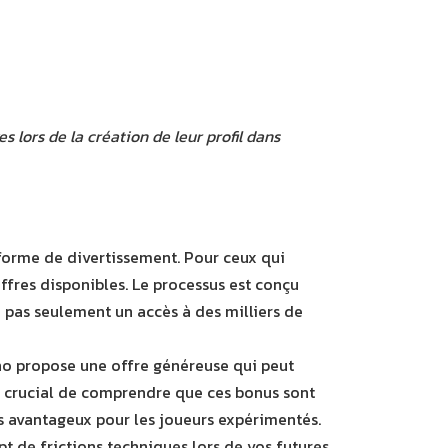
 lors de la création de leur profil dans
teforme de divertissement. Pour ceux qui
fres disponibles. Le processus est conçu
ez pas seulement un accès à des milliers de
no propose une offre généreuse qui peut
st crucial de comprendre que ces bonus sont
s avantageux pour les joueurs expérimentés.
t de frictions techniques lors de vos futures