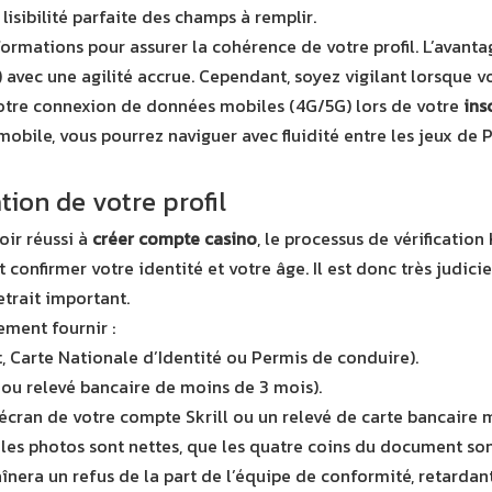
isibilité parfaite des champs à remplir.
ormations pour assurer la cohérence de votre profil. L’avantag
er) avec une agilité accrue. Cependant, soyez vigilant lorsque 
 votre connexion de données mobiles (4G/5G) lors de votre
ins
obile, vous pourrez naviguer avec fluidité entre les jeux de 
ion de votre profil
oir réussi à
créer compte casino
, le processus de vérificatio
t confirmer votre identité et votre âge. Il est donc très judi
etrait important.
ement fournir :
t, Carte Nationale d’Identité ou Permis de conduire).
au ou relevé bancaire de moins de 3 mois).
cran de votre compte Skrill ou un relevé de carte bancaire 
es photos sont nettes, que les quatre coins du document sont
nera un refus de la part de l’équipe de conformité, retardant 