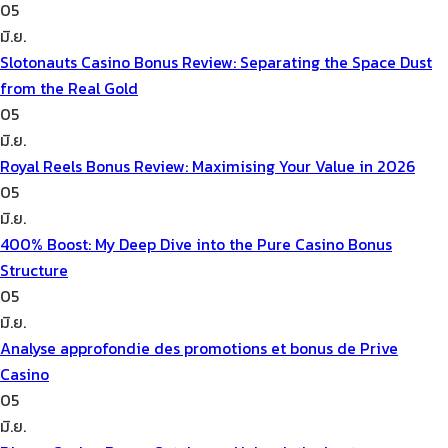
05
มิ.ย.
Slotonauts Casino Bonus Review: Separating the Space Dust
from the Real Gold
05
มิ.ย.
Royal Reels Bonus Review: Maximising Your Value in 2026
05
มิ.ย.
400% Boost: My Deep Dive into the Pure Casino Bonus
Structure
05
มิ.ย.
Analyse approfondie des promotions et bonus de Prive
Casino
05
มิ.ย.