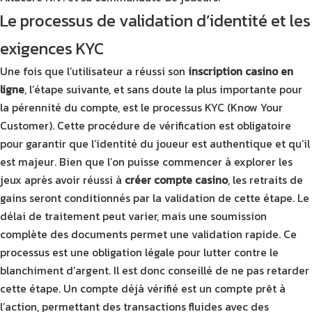
Le processus de validation d’identité et les
exigences KYC
Une fois que l’utilisateur a réussi son
inscription casino en
ligne
, l’étape suivante, et sans doute la plus importante pour
la pérennité du compte, est le processus KYC (Know Your
Customer). Cette procédure de vérification est obligatoire
pour garantir que l’identité du joueur est authentique et qu’il
est majeur. Bien que l’on puisse commencer à explorer les
jeux après avoir réussi à
créer compte casino
, les retraits de
gains seront conditionnés par la validation de cette étape. Le
délai de traitement peut varier, mais une soumission
complète des documents permet une validation rapide. Ce
processus est une obligation légale pour lutter contre le
blanchiment d’argent. Il est donc conseillé de ne pas retarder
cette étape. Un compte déjà vérifié est un compte prêt à
l’action, permettant des transactions fluides avec des