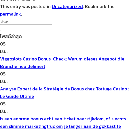
This entry was posted in
Uncategorized
. Bookmark the
permalink
.
โพสต์ล่าสุด
05
มิ.ย.
Viggoslots Casino Bonus-Check: Warum dieses Angebot die
Branche neu definiert
05
มิ.ย.
Analyse Expert de la Stratégie de Bonus chez Tortuga Casino :
Le Guide Ultime
05
มิ.ย.
Is een enorme bonus echt een ticket naar rijkdom, of slechts
een slimme marketingtruc om je langer aan de gokkast te