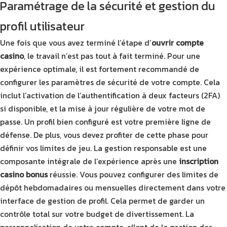
Paramétrage de la sécurité et gestion du
profil utilisateur
Une fois que vous avez terminé l’étape d’
ouvrir compte
casino
, le travail n’est pas tout à fait terminé. Pour une
expérience optimale, il est fortement recommandé de
configurer les paramètres de sécurité de votre compte. Cela
inclut l’activation de l’authentification à deux facteurs (2FA)
si disponible, et la mise à jour régulière de votre mot de
passe. Un profil bien configuré est votre première ligne de
défense. De plus, vous devez profiter de cette phase pour
définir vos limites de jeu. La gestion responsable est une
composante intégrale de l’expérience après une
inscription
casino bonus
réussie. Vous pouvez configurer des limites de
dépôt hebdomadaires ou mensuelles directement dans votre
interface de gestion de profil. Cela permet de garder un
contrôle total sur votre budget de divertissement. La