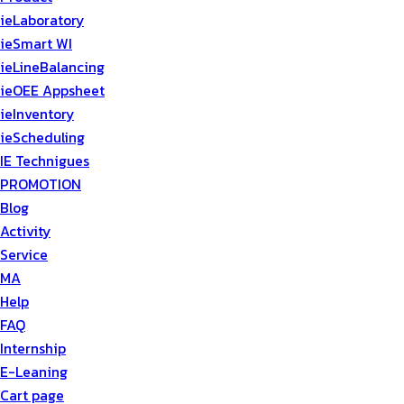
ieLaboratory
ieSmart WI
ieLineBalancing
ieOEE Appsheet
ieInventory
ieScheduling
IE Technigues
PROMOTION
Blog
Activity
Service
MA
Help
FAQ
Internship
E-Leaning
Cart page