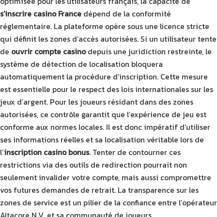
optimisée pour les utilisateurs français, la capacité de
s’inscrire casino France
dépend de la conformité
réglementaire. La plateforme opère sous une licence stricte
qui définit les zones d’accès autorisées. Si un utilisateur tente
de
ouvrir compte casino
depuis une juridiction restreinte, le
système de détection de localisation bloquera
automatiquement la procédure d’inscription. Cette mesure
est essentielle pour le respect des lois internationales sur les
jeux d’argent. Pour les joueurs résidant dans des zones
autorisées, ce contrôle garantit que l’expérience de jeu est
conforme aux normes locales. Il est donc impératif d’utiliser
ses informations réelles et sa localisation véritable lors de
l’
inscription casino bonus
. Tenter de contourner ces
restrictions via des outils de redirection pourrait non
seulement invalider votre compte, mais aussi compromettre
vos futures demandes de retrait. La transparence sur les
zones de service est un pilier de la confiance entre l’opérateur
Altacore N.V. et sa communauté de joueurs.