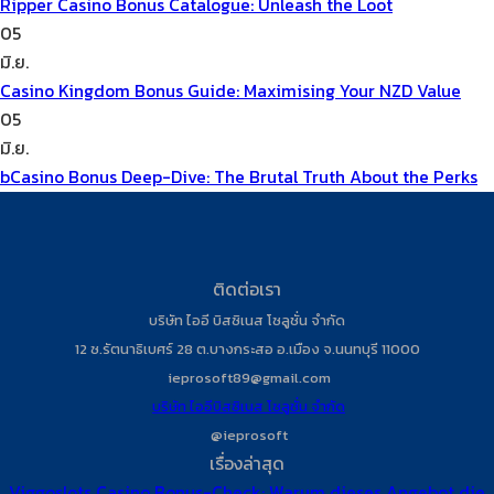
Ripper Casino Bonus Catalogue: Unleash the Loot
05
มิ.ย.
Casino Kingdom Bonus Guide: Maximising Your NZD Value
05
มิ.ย.
bCasino Bonus Deep-Dive: The Brutal Truth About the Perks
ติดต่อเรา
บริษัท ไออี บิสซิเนส โซลูชั่น จำกัด
12 ซ.รัตนาธิเบศร์ 28 ต.บางกระสอ อ.เมือง จ.นนทบุรี 11000
ieprosoft89@gmail.com
บริษัท ไออีบิสซิเนส โซลูชั่น จำกัด
@ieprosoft
เรื่องล่าสุด
Viggoslots Casino Bonus-Check: Warum dieses Angebot die