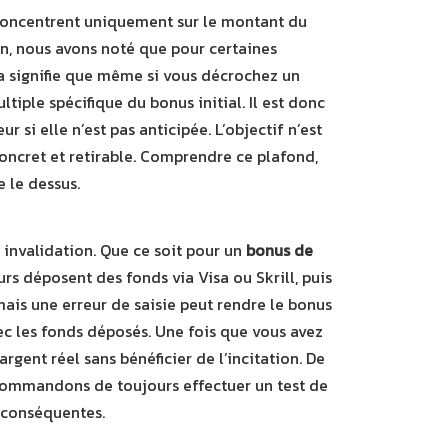
 concentrent uniquement sur le montant du
on, nous avons noté que pour certaines
a signifie que même si vous décrochez un
ltiple spécifique du bonus initial. Il est donc
r si elle n’est pas anticipée. L’objectif n’est
oncret et retirable. Comprendre ce plafond,
e le dessus.
e invalidation. Que ce soit pour un
bonus de
rs déposent des fonds via Visa ou Skrill, puis
mais une erreur de saisie peut rendre le bonus
ec les fonds déposés. Une fois que vous avez
rgent réel sans bénéficier de l’incitation. De
 recommandons de toujours effectuer un test de
 conséquentes.