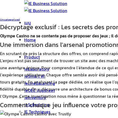
ข้าม
ไป
ยัง
Uncategorized
เมนู
เนื้อหา
Décryptage exclusif : Les secrets des pr
Olympe Casino ne se contente pas de proposer des jeux ; il dé
Home
Une immersion dans l’arsenal promotion
En scrutant de près la structure des offres, on comprend rap
Product
L’enjeu n’est pas seulement de trouver un site avec des mach
une aventure épique. Pour comprendre l’étendue de ce qui est
ieLaboratory
l’expérience utilisateur. Chaque offre semble avoir été pensé
ieSmart WI
tours gratuits. En analysant la page dédiée, on réalise que l
ieLineBalancing
fidélité durable. On y découvre une architecture de bonus co
ieOEE Appsheet
l’Olympe. Cette investigation nous mène à questionner la rée
ieInventory
Comment chaque jeu influence votre progr
ieScheduling
IE Technigues