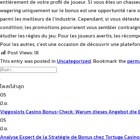
entièrement de votre profil de joueur. Si vous êtes un chass
wagering uniquement sur le bonus est une opportunité rare sur 
parmi les meilleurs de l’industrie. Cependant, si vous détest
condition, les promotions pourraient vous sembler contraigna
étudier les règles du jeu. Pour les joueurs avertis, les récom
Pour les autres, c’est une occasion de découvrir une platefo
Post Views:
18
This entry was posted in
Uncategorized
. Bookmark the
perm
โพสต์ล่าสุด
05
มิ.ย.
Viggoslots Casino Bonus-Check: Warum dieses Angebot die B
05
มิ.ย.
Analyse Expert de la Stratégie de Bonus chez Tortuga Casino