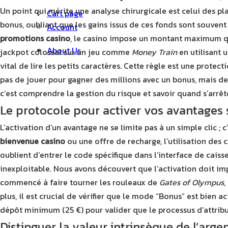
Un point qui mérite une analyse chirurgicale est celui des 
Cart page
bonus, oubliant que les gains issus de ces fonds sont souvent
Account
promotions casino
, le casino impose un montant maximum qu
About Us
jackpot colossal sur un jeu comme
Money Train
en utilisant u
vital de lire les petits caractères. Cette règle est une protecti
pas de jouer pour gagner des millions avec un bonus, mais d
c’est comprendre la gestion du risque et savoir quand s’arrête
Le protocole pour activer vos avantages 
L’activation d’un avantage ne se limite pas à un simple clic ;
bienvenue casino
ou une offre de recharge, l’utilisation des 
oublient d’entrer le code spécifique dans l’interface de cais
inexploitable. Nous avons découvert que l’activation doit i
commencé à faire tourner les rouleaux de
Gates of Olympus
,
plus, il est crucial de vérifier que le mode “Bonus” est bien
dépôt minimum (25 €) pour valider que le processus d’attrib
Distinguer la valeur intrinsèque de l’argen