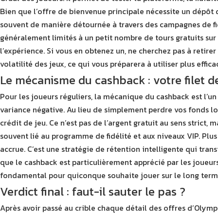
Bien que l’offre de bienvenue principale nécessite un dépôt 
souvent de manière détournée à travers des campagnes de fidé
généralement limités à un petit nombre de tours gratuits sur
l’expérience. Si vous en obtenez un, ne cherchez pas à reti
volatilité des jeux, ce qui vous préparera à utiliser plus eff
Le mécanisme du cashback : votre filet d
Pour les joueurs réguliers, la mécanique du cashback est l’u
variance négative. Au lieu de simplement perdre vos fonds lo
crédit de jeu. Ce n’est pas de l’argent gratuit au sens strict
souvent lié au programme de fidélité et aux niveaux VIP. Plu
accrue. C’est une stratégie de rétention intelligente qui tra
que le cashback est particulièrement apprécié par les joueurs d
fondamental pour quiconque souhaite jouer sur le long terme
Verdict final : faut-il sauter le pas ?
Après avoir passé au crible chaque détail des offres d’Olymp