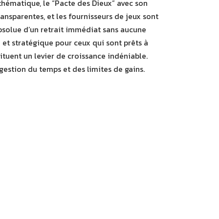
thématique, le “Pacte des Dieux” avec son
ansparentes, et les fournisseurs de jeux sont
 absolue d’un retrait immédiat sans aucune
et stratégique pour ceux qui sont prêts à
tituent un levier de croissance indéniable.
gestion du temps et des limites de gains.