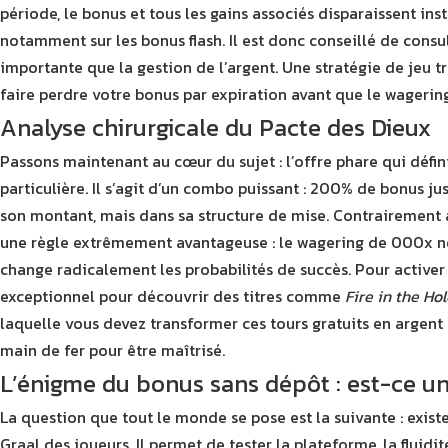
période, le bonus et tous les gains associés disparaissent in
notamment sur les bonus flash. Il est donc conseillé de consu
importante que la gestion de l’argent. Une stratégie de jeu t
faire perdre votre bonus par expiration avant que le wagerin
Analyse chirurgicale du Pacte des Dieux
Passons maintenant au cœur du sujet : l’offre phare qui défin
particulière. Il s’agit d’un combo puissant : 200% de bonus ju
son montant, mais dans sa structure de mise. Contrairement 
une règle extrêmement avantageuse : le wagering de 000x n
change radicalement les probabilités de succès. Pour activer 
exceptionnel pour découvrir des titres comme
Fire in the Ho
laquelle vous devez transformer ces tours gratuits en argent 
main de fer pour être maîtrisé.
L’énigme du bonus sans dépôt : est-ce u
La question que tout le monde se pose est la suivante : existe
Graal des joueurs. Il permet de tester la plateforme, la fluidi