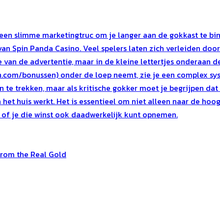
s een slimme marketingtruc om je langer aan de gokkast te b
van Spin Panda Casino. Veel spelers laten zich verleiden do
e van de advertentie, maar in de kleine lettertjes onderaan 
com/bonussen) onder de loep neemt, zie je een complex syste
 te trekken, maar als kritische gokker moet je begrijpen dat
het huis werkt. Het is essentieel om niet alleen naar de hoo
n of je die winst ook daadwerkelijk kunt opnemen.
from the Real Gold