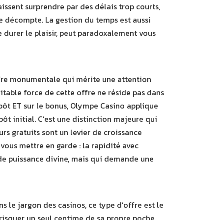
issent surprendre par des délais trop courts,
le décompte. La gestion du temps est aussi
e durer le plaisir, peut paradoxalement vous
offre monumentale qui mérite une attention
ritable force de cette offre ne réside pas dans
pôt ET sur le bonus, Olympe Casino applique
pôt initial. C’est une distinction majeure qui
rs gratuits sont un levier de croissance
 vous mettre en garde : la rapidité avec
l de puissance divine, mais qui demande une
 le jargon des casinos, ce type d’offre est le
ns risquer un seul centime de sa propre poche.