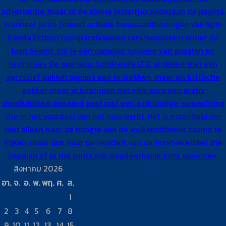
advertentie, maar in de kleine lettertjes onderaan de pagina.
Wanneer je de [meest actuele bonusaanbiedingen van Spin
Panda](https://spinpandaspelen.com/bonussen) onder de
loep neemt, zie je een complex systeem van gunsten en
restricties. De operator, SpinPanda LTD, probeert met een
agressief pakket spelers aan te trekken, maar als kritische
gokker moet je begrijpen dat elke euro aan gratis
speelkapitaal gepaard gaat met een wiskundige verwachting
die in het voordeel van het huis werkt. Het is essentieel om
niet alleen naar de hoogte van de welkomstbonus casino te
kijken, maar ook naar de realiteit van de inzetvereisten die
bepalen of je die winst ook daadwerkelijk kunt opnemen.
สิงหาคม 2026
อา.
จ.
อ.
พ.
พฤ.
ศ.
ส.
1
2
3
4
5
6
7
8
9
10
11
12
13
14
15