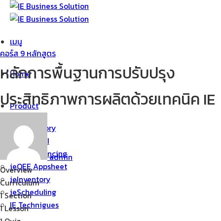
ข้าม
ไป
ยัง
เมนู
เนื้อหา
คอร์ส 9 หลักสูตร
หลักการพื้นฐานการปรับปรุง
Home
ประสิทธิภาพการผลิตด้วยเทคนิค IE
Product
ieLaboratory
ieSmart WI
ieLineBalancing
admin
ieOEE Appsheet
Overview
ieInventory
Curriculum
ieScheduling
1 Section
IE Technigues
1 Lesson