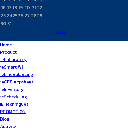
16
17
18
19
20
21
22
23
24
25
26
27
28
29
30
31
« มิ.ย.
Home
Product
ieLaboratory
ieSmart WI
ieLineBalancing
ieOEE Appsheet
ieInventory
ieScheduling
IE Technigues
PROMOTION
Blog
Activity