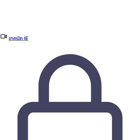
เทคนิค IE