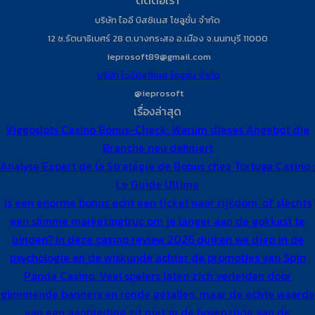
บริษัท ไออี บิสซิเนส โซลูชั่น จำกัด
12 ซ.รัตนาธิเบศร์ 28 ต.บางกระสอ อ.เมือง จ.นนทบุรี 11000
ieprosoft89@gmail.com
บริษัท ไออีบิสซิเนส โซลูชั่น จำกัด
@ieprosoft
เรื่องล่าสุด
Viggoslots Casino Bonus-Check: Warum dieses Angebot die
Branche neu definiert
Analyse Expert de la Stratégie de Bonus chez Tortuga Casino :
Le Guide Ultime
Is een enorme bonus echt een ticket naar rijkdom, of slechts
een slimme marketingtruc om je langer aan de gokkast te
binden? In deze casino review 2026 duiken we diep in de
psychologie en de wiskunde achter de promoties van Spin
Panda Casino. Veel spelers laten zich verleiden door
glimmende banners en ronde getallen, maar de echte waarde
van een aanbieding zit niet in de bovenzijde van de