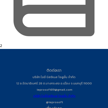
2
ติดต่อเรา
บริษัท ไออี บิสซิเนส โซลูชั่น จำกัด
12 ซ.รัตนาธิเบศร์ 28 ต.บางกระสอ อ.เมือง จ.นนทบุรี 11000
ieprosoft89@gmail.com
บริษัท ไออีบิสซิเนส โซลูชั่น จำกัด
@ieprosoft