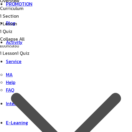
Overview
PROMOTION
Curriculum
1 Section
Blog
1 Lesson
1 Quiz
Collapse All
Activity
แบบทดสอบ
1 Lesson
1 Quiz
Service
MA
Help
FAQ
Internship
E-Leaning