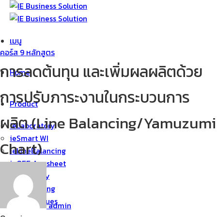
ข้าม
ไป
ยัง
เมนู
เนื้อหา
คอร์ส 9 หลักสูตร
การลดต้นทุน และเพิ่มผลผลิตด้วย
Home
การปรับภาระงานในกระบวนการ
Product
ผลิต (Line Balancing/Yamuzumi
ieLaboratory
ieSmart WI
Chart)
ieLineBalancing
ieOEE Appsheet
ieInventory
ieScheduling
IE Technigues
admin