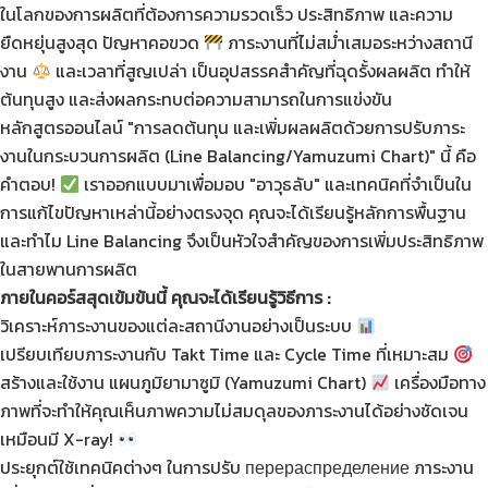
ในโลกของการผลิตที่ต้องการความรวดเร็ว ประสิทธิภาพ และความ
ยืดหยุ่นสูงสุด ปัญหาคอขวด
ภาระงานที่ไม่สม่ำเสมอระหว่างสถานี
งาน
และเวลาที่สูญเปล่า เป็นอุปสรรคสำคัญที่ฉุดรั้งผลผลิต ทำให้
ต้นทุนสูง และส่งผลกระทบต่อความสามารถในการแข่งขัน
หลักสูตรออนไลน์ "การลดต้นทุน และเพิ่มผลผลิตด้วยการปรับภาระ
งานในกระบวนการผลิต (Line Balancing/Yamuzumi Chart)" นี้ คือ
คำตอบ!
เราออกแบบมาเพื่อมอบ "อาวุธลับ" และเทคนิคที่จำเป็นใน
การแก้ไขปัญหาเหล่านี้อย่างตรงจุด คุณจะได้เรียนรู้หลักการพื้นฐาน
และทำไม Line Balancing จึงเป็นหัวใจสำคัญของการเพิ่มประสิทธิภาพ
ในสายพานการผลิต
ภายในคอร์สสุดเข้มข้นนี้ คุณจะได้เรียนรู้วิธีการ :
วิเคราะห์ภาระงานของแต่ละสถานีงานอย่างเป็นระบบ
เปรียบเทียบภาระงานกับ Takt Time และ Cycle Time ที่เหมาะสม
สร้างและใช้งาน แผนภูมิยามาซูมิ (Yamuzumi Chart)
เครื่องมือทาง
ภาพที่จะทำให้คุณเห็นภาพความไม่สมดุลของภาระงานได้อย่างชัดเจน
เหมือนมี X-ray!
ประยุกต์ใช้เทคนิคต่างๆ ในการปรับ перераспределение ภาระงาน