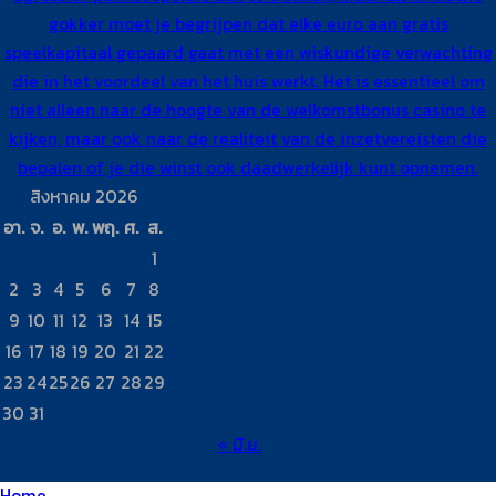
gokker moet je begrijpen dat elke euro aan gratis
speelkapitaal gepaard gaat met een wiskundige verwachting
die in het voordeel van het huis werkt. Het is essentieel om
niet alleen naar de hoogte van de welkomstbonus casino te
kijken, maar ook naar de realiteit van de inzetvereisten die
bepalen of je die winst ook daadwerkelijk kunt opnemen.
สิงหาคม 2026
อา.
จ.
อ.
พ.
พฤ.
ศ.
ส.
1
2
3
4
5
6
7
8
9
10
11
12
13
14
15
16
17
18
19
20
21
22
23
24
25
26
27
28
29
30
31
« มิ.ย.
Home