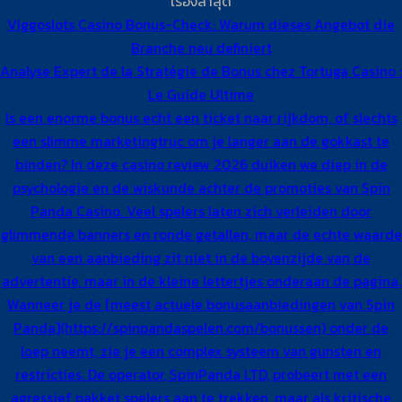
เรื่องล่าสุด
Viggoslots Casino Bonus-Check: Warum dieses Angebot die
Branche neu definiert
Analyse Expert de la Stratégie de Bonus chez Tortuga Casino :
Le Guide Ultime
Is een enorme bonus echt een ticket naar rijkdom, of slechts
een slimme marketingtruc om je langer aan de gokkast te
binden? In deze casino review 2026 duiken we diep in de
psychologie en de wiskunde achter de promoties van Spin
Panda Casino. Veel spelers laten zich verleiden door
glimmende banners en ronde getallen, maar de echte waarde
van een aanbieding zit niet in de bovenzijde van de
advertentie, maar in de kleine lettertjes onderaan de pagina.
Wanneer je de [meest actuele bonusaanbiedingen van Spin
Panda](https://spinpandaspelen.com/bonussen) onder de
loep neemt, zie je een complex systeem van gunsten en
restricties. De operator, SpinPanda LTD, probeert met een
agressief pakket spelers aan te trekken, maar als kritische