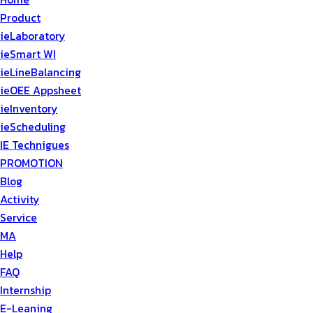
Product
ieLaboratory
ieSmart WI
ieLineBalancing
ieOEE Appsheet
ieInventory
ieScheduling
IE Technigues
PROMOTION
Blog
Activity
Service
MA
Help
FAQ
Internship
E-Leaning