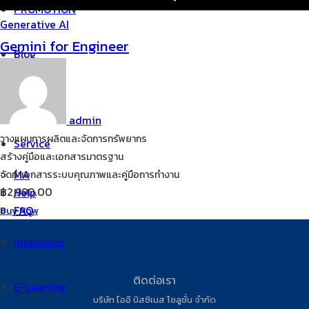
PROMOTION
Generative AI
Gemini for Engineer
Blog
Activity
admin
วางแผนการผลิตและจัดการทรัพยากร
Service
สร้างคู่มือและเอกสารมาตรฐาน
MA
จัดทำเอกสารระบบคุณภาพและคู่มือการทำงาน
฿
2,990.00
Help
FAQ
Buy Now
Internship
ติดต่อเรา
E-Leaning
บริษัท ไออี บิสซิเนส โซลูชั่น จำกัด