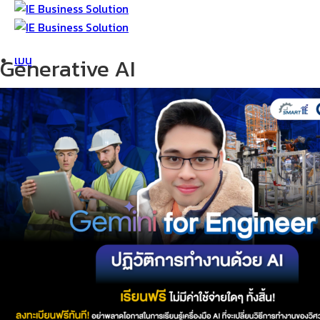
ข้าม
ไป
ยัง
Generative AI
เมนู
เนื้อหา
Home
Product
ieLaboratory
ieSmart WI
ieLineBalancing
ieOEE Appsheet
ieInventory
ieScheduling
IE Technigues