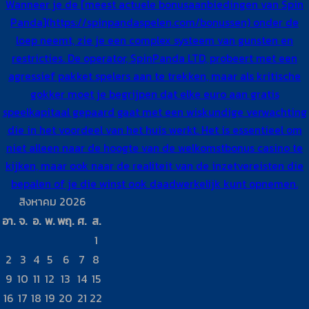
Wanneer je de [meest actuele bonusaanbiedingen van Spin
Panda](https://spinpandaspelen.com/bonussen) onder de
loep neemt, zie je een complex systeem van gunsten en
restricties. De operator, SpinPanda LTD, probeert met een
agressief pakket spelers aan te trekken, maar als kritische
gokker moet je begrijpen dat elke euro aan gratis
speelkapitaal gepaard gaat met een wiskundige verwachting
die in het voordeel van het huis werkt. Het is essentieel om
niet alleen naar de hoogte van de welkomstbonus casino te
kijken, maar ook naar de realiteit van de inzetvereisten die
bepalen of je die winst ook daadwerkelijk kunt opnemen.
สิงหาคม 2026
อา.
จ.
อ.
พ.
พฤ.
ศ.
ส.
1
2
3
4
5
6
7
8
9
10
11
12
13
14
15
16
17
18
19
20
21
22