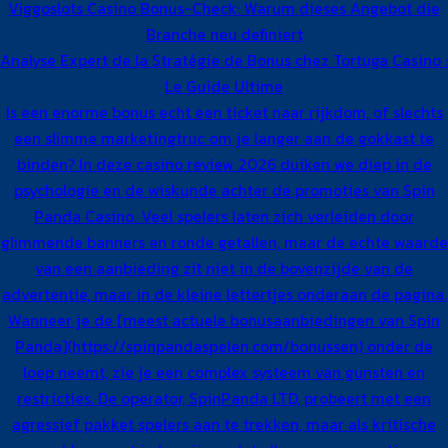
Viggoslots Casino Bonus-Check: Warum dieses Angebot die
Branche neu definiert
Analyse Expert de la Stratégie de Bonus chez Tortuga Casino :
Le Guide Ultime
Is een enorme bonus echt een ticket naar rijkdom, of slechts
een slimme marketingtruc om je langer aan de gokkast te
binden? In deze casino review 2026 duiken we diep in de
psychologie en de wiskunde achter de promoties van Spin
Panda Casino. Veel spelers laten zich verleiden door
glimmende banners en ronde getallen, maar de echte waarde
van een aanbieding zit niet in de bovenzijde van de
advertentie, maar in de kleine lettertjes onderaan de pagina.
Wanneer je de [meest actuele bonusaanbiedingen van Spin
Panda](https://spinpandaspelen.com/bonussen) onder de
loep neemt, zie je een complex systeem van gunsten en
restricties. De operator, SpinPanda LTD, probeert met een
agressief pakket spelers aan te trekken, maar als kritische