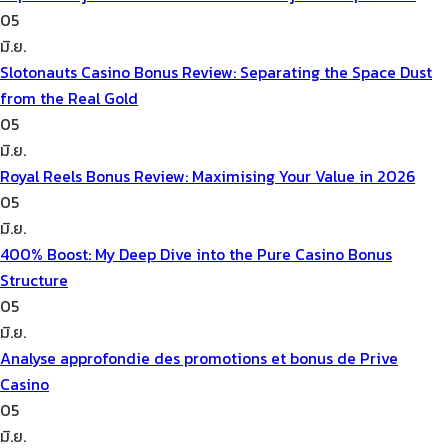
05
มิ.ย.
Slotonauts Casino Bonus Review: Separating the Space Dust
from the Real Gold
05
มิ.ย.
Royal Reels Bonus Review: Maximising Your Value in 2026
05
มิ.ย.
400% Boost: My Deep Dive into the Pure Casino Bonus
Structure
05
มิ.ย.
Analyse approfondie des promotions et bonus de Prive
Casino
05
มิ.ย.