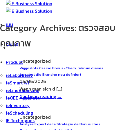
ข้าม
ไป
ยัง
Category Archives:
ตรวจสอบ
เมนู
เนื้อหา
คุณภาพ
Home
Uncategorized
Product
Viggoslots Casino Bonus-Check: Warum dieses
Angebot die Branche neu definiert
ieLaboratory
05/06/2026
ieSmart WI
Wenn man sich d [...]
ieLineBalancing
Continue reading
→
ieOEE Appsheet
ieInventory
ieScheduling
Uncategorized
IE Technigues
Analyse Expert de la Stratégie de Bonus chez