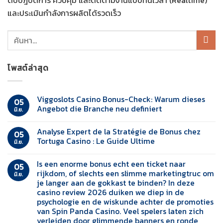
ดับปฎิบัติการ ควบคุม และติดตามงานแบบทันเวลา (Realtime)
และประเมินกำลังการผลิตได้รวดเร็ว
โพสต์ล่าสุด
Viggoslots Casino Bonus-Check: Warum dieses
05
Angebot die Branche neu definiert
มิ.ย.
Analyse Expert de la Stratégie de Bonus chez
05
Tortuga Casino : Le Guide Ultime
มิ.ย.
Is een enorme bonus echt een ticket naar
05
rijkdom, of slechts een slimme marketingtruc om
มิ.ย.
je langer aan de gokkast te binden? In deze
casino review 2026 duiken we diep in de
psychologie en de wiskunde achter de promoties
van Spin Panda Casino. Veel spelers laten zich
verleiden door glimmende banners en ronde