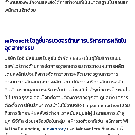
ทำงานของพนักงานและยังได้การทำงานที่เป็นมาตรฐานไปสอนแก่
พนักงานอีกด้วย
ieProsoft
โซลูชั่นครบวงจรด้านการบริหารการผลิตใน
อุตสาหกรรม
บริษัท ไออี บิสซิเนส โซลูชั่น จำกัด (IEBS) เป็นผู้ให้บริการระบบ
ซอฟแวร์ทางด้านการจัดการอุตสาหกรรม การวางแผนการผลิต
โดยลงลึกไปจนถึงการจัดตารางการผลิต มาตรฐานการการ
ทำงาน การจัดสมดุลการผลิต รวมไปถึงการบริหารจัดการคลัง
สินค้า ครอบคุลมการบริการในด้านต่างๆที่สำคัญต่อการนำระบบไป
ใช้ในภาคธุรกิจ ตอบโจทย์ความต้องการของลูกค้า ดูแลตั้งแต่การ
ติดตั้ง การให้ปรึกษา การนำไปใช้งานจริง (Implementation) รวม
ถึงการวิเคราะห์ผลลัพธ์ต่างๆ เราสนับสนุนให้ผู้ประกอบการเข้าสู่
ยุค ดิจิทัล ด้วยเครื่องมือในกลุ่ม ieProsoft อาทิเช่น ieSmart WI,
ieLineBalancing, ie
Inventory
และ ieInventory ซึ่งซอฟแวร์