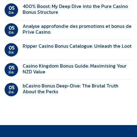
400% Boost: My Deep Dive into the Pure Casino
05
Bonus Structure
มิ.ย.
Analyse approfondie des promotions et bonus de
05
Prive Casino
มิ.ย.
Ripper Casino Bonus Catalogue: Unleash the Loot
05
มิ.ย.
Casino Kingdom Bonus Guide: Maximising Your
05
NZD Value
มิ.ย.
bCasino Bonus Deep-Dive: The Brutal Truth
05
About the Perks
มิ.ย.