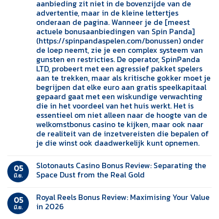
aanbieding zit niet in de bovenzijde van de
advertentie, maar in de kleine lettertjes
onderaan de pagina. Wanneer je de [meest
actuele bonusaanbiedingen van Spin Panda]
(https://spinpandaspelen.com/bonussen) onder
de loep neemt, zie je een complex systeem van
gunsten en restricties. De operator, SpinPanda
LTD, probeert met een agressief pakket spelers
aan te trekken, maar als kritische gokker moet je
begrijpen dat elke euro aan gratis speelkapitaal
gepaard gaat met een wiskundige verwachting
die in het voordeel van het huis werkt. Het is
essentieel om niet alleen naar de hoogte van de
welkomstbonus casino te kijken, maar ook naar
de realiteit van de inzetvereisten die bepalen of
je die winst ook daadwerkelijk kunt opnemen.
Slotonauts Casino Bonus Review: Separating the
05
Space Dust from the Real Gold
มิ.ย.
Royal Reels Bonus Review: Maximising Your Value
05
in 2026
มิ.ย.