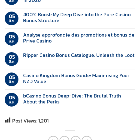
in 2026
มิ.ย.
400% Boost: My Deep Dive into the Pure Casino
05
Bonus Structure
มิ.ย.
Analyse approfondie des promotions et bonus de
05
Prive Casino
มิ.ย.
Ripper Casino Bonus Catalogue: Unleash the Loot
05
มิ.ย.
Casino Kingdom Bonus Guide: Maximising Your
05
NZD Value
มิ.ย.
bCasino Bonus Deep-Dive: The Brutal Truth
05
About the Perks
มิ.ย.
Post Views:
1,201