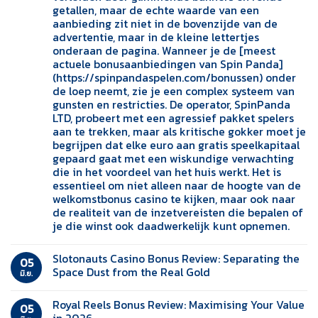
getallen, maar de echte waarde van een
aanbieding zit niet in de bovenzijde van de
advertentie, maar in de kleine lettertjes
onderaan de pagina. Wanneer je de [meest
actuele bonusaanbiedingen van Spin Panda]
(https://spinpandaspelen.com/bonussen) onder
de loep neemt, zie je een complex systeem van
gunsten en restricties. De operator, SpinPanda
LTD, probeert met een agressief pakket spelers
aan te trekken, maar als kritische gokker moet je
begrijpen dat elke euro aan gratis speelkapitaal
gepaard gaat met een wiskundige verwachting
die in het voordeel van het huis werkt. Het is
essentieel om niet alleen naar de hoogte van de
welkomstbonus casino te kijken, maar ook naar
de realiteit van de inzetvereisten die bepalen of
je die winst ook daadwerkelijk kunt opnemen.
Slotonauts Casino Bonus Review: Separating the
05
Space Dust from the Real Gold
มิ.ย.
Royal Reels Bonus Review: Maximising Your Value
05