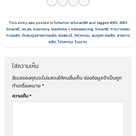
This entry was posted in
โปรแกรม ieSmartWI
and tagged
IEBS
,
IEBS
SmartIE
,
ieLab
,
Inventory
,
leadtime
,
Linebalancing
,
SmartIE
,
การวางแผน
การผลิต
,
จัดสมดุลสายการผลิต
,
ซอฟแวร์
,
วิศวกรรม
,
สมดุลการผลิต
,
สายการ
ผลิต
,
โปรแกรม
,
โรงงาน
.
ใส่ความเห็น
อีเมลของคุณจะไม่แสดงให้คนอื่นเห็น
ช่องข้อมูลจำเป็นถูก
ทำเครื่องหมาย
*
ความเห็น
*