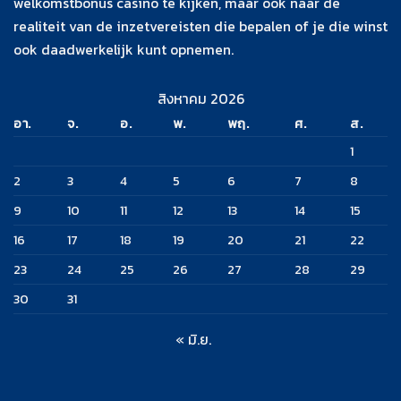
welkomstbonus casino te kijken, maar ook naar de
realiteit van de inzetvereisten die bepalen of je die winst
ook daadwerkelijk kunt opnemen.
สิงหาคม 2026
อา.
จ.
อ.
พ.
พฤ.
ศ.
ส.
1
2
3
4
5
6
7
8
9
10
11
12
13
14
15
16
17
18
19
20
21
22
23
24
25
26
27
28
29
30
31
« มิ.ย.