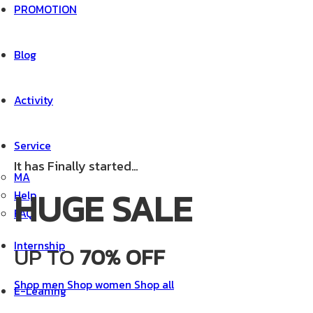
PROMOTION
Blog
Activity
Service
It has Finally started…
MA
HUGE SALE
Help
FAQ
Internship
UP TO
70% OFF
Shop men
Shop women
Shop all
E-Leaning