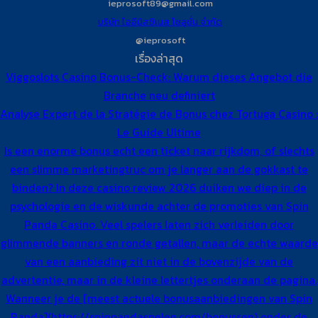
ieprosoft89@gmail.com
บริษัท ไออีบิสซิเนส โซลูชั่น จำกัด
@ieprosoft
เรื่องล่าสุด
Viggoslots Casino Bonus-Check: Warum dieses Angebot die
Branche neu definiert
Analyse Expert de la Stratégie de Bonus chez Tortuga Casino :
Le Guide Ultime
Is een enorme bonus echt een ticket naar rijkdom, of slechts
een slimme marketingtruc om je langer aan de gokkast te
binden? In deze casino review 2026 duiken we diep in de
psychologie en de wiskunde achter de promoties van Spin
Panda Casino. Veel spelers laten zich verleiden door
glimmende banners en ronde getallen, maar de echte waarde
van een aanbieding zit niet in de bovenzijde van de
advertentie, maar in de kleine lettertjes onderaan de pagina.
Wanneer je de [meest actuele bonusaanbiedingen van Spin
Panda](https://spinpandaspelen.com/bonussen) onder de