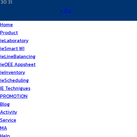
30
31
« มิ.ย.
Home
Product
ieLaboratory
ieSmart WI
ieLineBalancing
ieOEE Appsheet
ieInventory
ieScheduling
IE Technigues
PROMOTION
Blog
Activity
Service
MA
Help