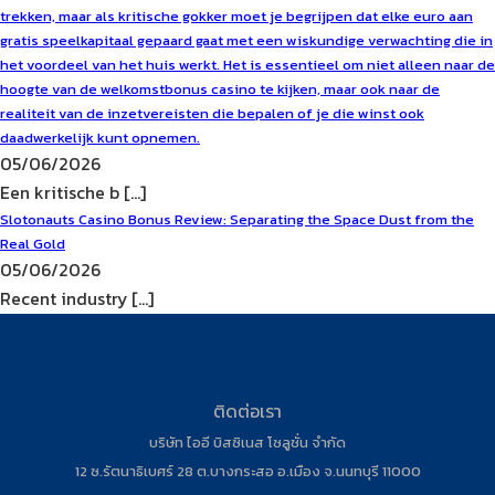
trekken, maar als kritische gokker moet je begrijpen dat elke euro aan
gratis speelkapitaal gepaard gaat met een wiskundige verwachting die in
het voordeel van het huis werkt. Het is essentieel om niet alleen naar de
hoogte van de welkomstbonus casino te kijken, maar ook naar de
realiteit van de inzetvereisten die bepalen of je die winst ook
daadwerkelijk kunt opnemen.
05/06/2026
Een kritische b [...]
Slotonauts Casino Bonus Review: Separating the Space Dust from the
Real Gold
05/06/2026
Recent industry [...]
ติดต่อเรา
บริษัท ไออี บิสซิเนส โซลูชั่น จำกัด
12 ซ.รัตนาธิเบศร์ 28 ต.บางกระสอ อ.เมือง จ.นนทบุรี 11000