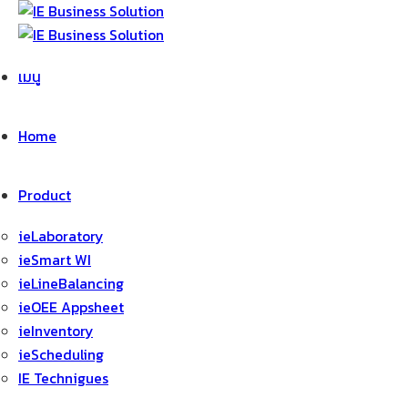
ข้าม
ไป
ยัง
เมนู
เนื้อหา
Home
Product
ieLaboratory
ieSmart WI
ieLineBalancing
ieOEE Appsheet
ieInventory
ieScheduling
IE Technigues