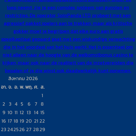
loep neemt, zie je een complex systeem van gunsten en
restricties. De operator, SpinPanda LTD, probeert met een
agressief pakket spelers aan te trekken, maar als kritische
gokker moet je begrijpen dat elke euro aan gratis
speelkapitaal gepaard gaat met een wiskundige verwachting
die in het voordeel van het huis werkt. Het is essentieel om
niet alleen naar de hoogte van de welkomstbonus casino te
kijken, maar ook naar de realiteit van de inzetvereisten die
bepalen of je die winst ook daadwerkelijk kunt opnemen.
สิงหาคม 2026
อา.
จ.
อ.
พ.
พฤ.
ศ.
ส.
1
2
3
4
5
6
7
8
9
10
11
12
13
14
15
16
17
18
19
20
21
22
23
24
25
26
27
28
29