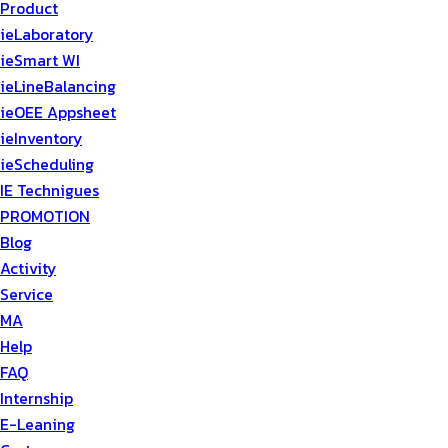
Product
ieLaboratory
ieSmart WI
ieLineBalancing
ieOEE Appsheet
ieInventory
ieScheduling
IE Technigues
PROMOTION
Blog
Activity
Service
MA
Help
FAQ
Internship
E-Leaning