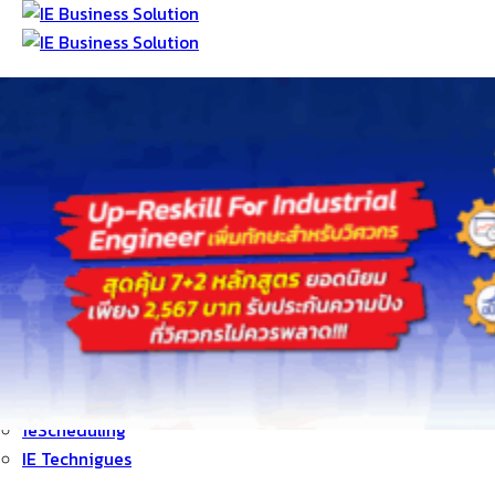
ข้าม
ไป
ยัง
เมนู
เนื้อหา
Home
Product
ieLaboratory
ieSmart WI
ieLineBalancing
ieOEE Appsheet
ieInventory
ieScheduling
IE Technigues